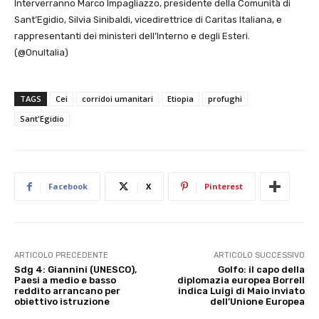
Interverranno Marco Impagliazzo, presidente della Comunità di
Sant’Egidio, Silvia Sinibaldi, vicedirettrice di Caritas Italiana, e
rappresentanti dei ministeri dell’Interno e degli Esteri.
(@OnuItalia)
TAGS
Cei
corridoi umanitari
Etiopia
profughi
Sant'Egidio
Facebook
X
Pinterest
ARTICOLO PRECEDENTE
ARTICOLO SUCCESSIVO
Sdg 4: Giannini (UNESCO),
Golfo: il capo della
Paesi a medio e basso
diplomazia europea Borrell
reddito arrancano per
indica Luigi di Maio inviato
obiettivo istruzione
dell’Unione Europea