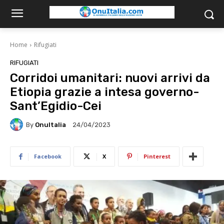
Home
Rifugiati
RIFUGIATI
Corridoi umanitari: nuovi arrivi da
Etiopia grazie a intesa governo-
Sant’Egidio-Cei
By
OnuItalia
24/04/2023
Facebook
X
Pinterest