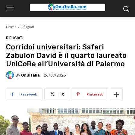
Home
Rifugiati
RIFUGIATI
Corridoi universitari: Safari
Zabulon David è il quarto laureato
UniCoRe all’Università di Palermo
By
OnuItalia
26/07/2025
Facebook
X
Pinterest