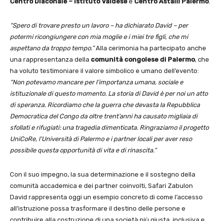
Centro Diaconale – Istituto Valdese
e
Centro Astalli Palermo
.
“Spero di trovare presto un lavoro – ha dichiarato David – per
potermi ricongiungere con mia moglie e i miei tre figli, che mi
aspettano da troppo tempo.”
Alla cerimonia ha partecipato anche
una rappresentanza della
comunità congolese di Palermo
, che
ha voluto testimoniare il valore simbolico e umano dell’evento:
“Non potevamo mancare per l’importanza umana, sociale e
istituzionale di questo momento. La storia di David è per noi un atto
di speranza. Ricordiamo che la guerra che devasta la Repubblica
Democratica del Congo da oltre trent’anni ha causato migliaia di
sfollati e rifugiati: una tragedia dimenticata. Ringraziamo il progetto
UniCoRe, l’Università di Palermo e i partner locali per aver reso
possibile questa opportunità di vita e di rinascita.”
Con il suo impegno, la sua determinazione e il sostegno della
comunità accademica e dei partner coinvolti, Safari Zabulon
David rappresenta oggi un esempio concreto di come l’accesso
all’istruzione possa trasformare il destino delle persone e
contribuire alla costruzione di una società più giusta, inclusiva e