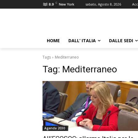
C
sabato, Agosto 8, 2026
Acc
8.9
New York
HOME
DALL’ ITALIA
DALLE SEDI
Tags
Mediterraneo
Tag:
Mediterraneo
Agenda 2030