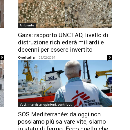
Ambiente
Gaza: rapporto UNCTAD, livello di
distruzione richiederà miliardi e
decenni per essere invertito
OnuItalia
-
02/02/2024
0
0
Voci: interviste, opinioni, contributi
SOS Mediterranée: da oggi non
possiamo più salvare vite, siamo
in stato di fermo. Ecco quello che