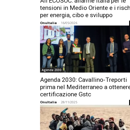
All’ECOSOC: allarme Italia per le
tensioni in Medio Oriente e i risch
per energia, cibo e sviluppo
OnuItalia
-
16/05/2026
Agenda 2030
Agenda 2030: Cavallino-Treporti
prima nel Mediterraneo a ottener
certificazione Gstc
OnuItalia
-
28/11/2025