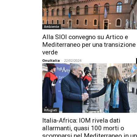
Ambiente
Alla SIOI convegno su Artico e
Mediterraneo per una transizione
verde
OnuItalia
-
22/02/2024
Rifugiati
Italia-Africa: IOM rivela dati
allarmanti, quasi 100 morti o
scomparsi nel Mediterraneo in un