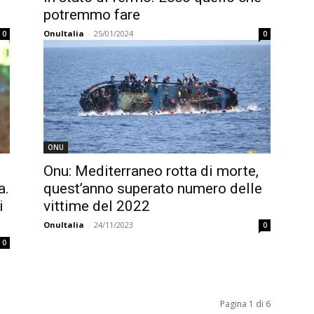
potremmo fare
OnuItalia
-
25/01/2024
0
0
ONU
Onu: Mediterraneo rotta di morte,
a.
quest’anno superato numero delle
i
vittime del 2022
OnuItalia
-
24/11/2023
0
0
Pagina 1 di 6