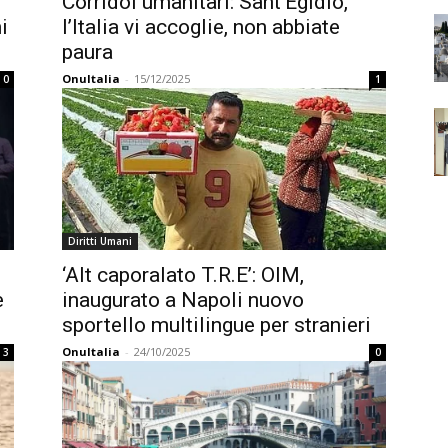
Corridoi umanitari: Sant’Egidio,
i
l’Italia vi accoglie, non abbiate
paura
OnuItalia
-
15/12/2025
0
1
Diritti Umani
‘Alt caporalato T.R.E’: OIM,
e
inaugurato a Napoli nuovo
sportello multilingue per stranieri
OnuItalia
-
24/10/2025
3
0