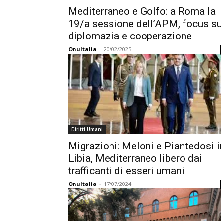
Mediterraneo e Golfo: a Roma la
19/a sessione dell’APM, focus s
diplomazia e cooperazione
OnuItalia
-
20/02/2025
Diritti Umani
Migrazioni: Meloni e Piantedosi i
Libia, Mediterraneo libero dai
trafficanti di esseri umani
OnuItalia
-
17/07/2024