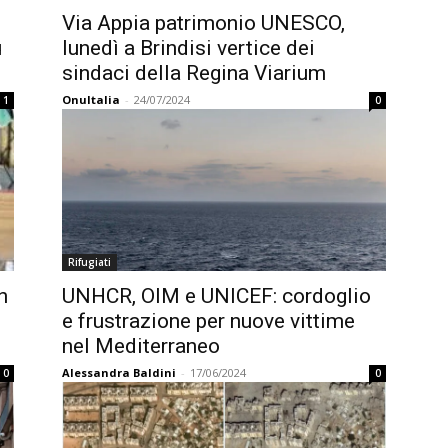
Via Appia patrimonio UNESCO,
u
lunedì a Brindisi vertice dei
sindaci della Regina Viarium
OnuItalia
-
24/07/2024
1
0
Rifugiati
n
UNHCR, OIM e UNICEF: cordoglio
e frustrazione per nuove vittime
nel Mediterraneo
Alessandra Baldini
-
17/06/2024
0
0