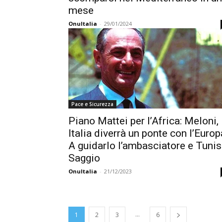
mese
OnuItalia
-
29/01/2024
Pace e Sicurezza
Piano Mattei per l’Africa: Meloni,
Italia diverrà un ponte con l’Europ
A guidarlo l’ambasciatore e Tunis
Saggio
OnuItalia
-
21/12/2023
...
1
2
3
6