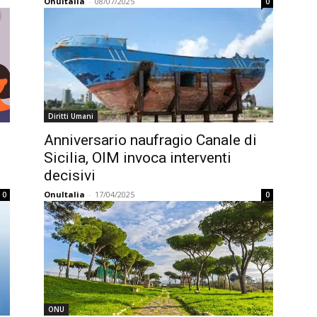
OnuItalia
-
08/07/2025
0
Diritti Umani
Anniversario naufragio Canale di
Sicilia, OIM invoca interventi
decisivi
OnuItalia
-
17/04/2025
0
0
ONU