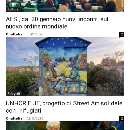
Cultura
AESI, dal 20 gennaio nuovi incontri sul
nuovo ordine mondiale
OnuItalia
-
06/01/2026
2
Rifugiati
UNHCR E UE, progetto di Street Art solidale
con i rifugiati
OnuItalia
-
02/12/2025
2