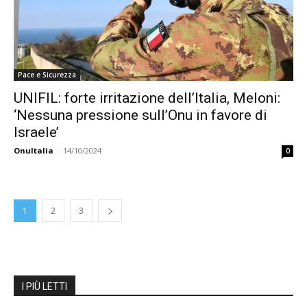
Pace e Sicurezza
UNIFIL: forte irritazione dell’Italia, Meloni:
‘Nessuna pressione sull’Onu in favore di
Israele’
OnuItalia
-
14/10/2024
0
1
2
3
I PIÙ LETTI