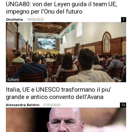
UNGA80: von der Leyen guida il team UE,
impegno per l’Onu del futuro
OnuItalia
-
19/09/2025
1
Cultura
Italia, UE e UNESCO trasformano il piu’
grande e antico convento dell’Avana
Alessandra Baldini
-
07/05/2025
72