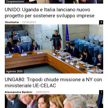
Cooperazione
UNIDO: Uganda e Italia lanciano nuovo
progetto per sostenere sviluppo imprese
OnuItalia
-
23/10/2025
0
Agenda 2030
UNGA80: Tripodi chiude missione a NY con
ministeriale UE-CELAC
Alessandra Baldini
-
24/09/2025
1