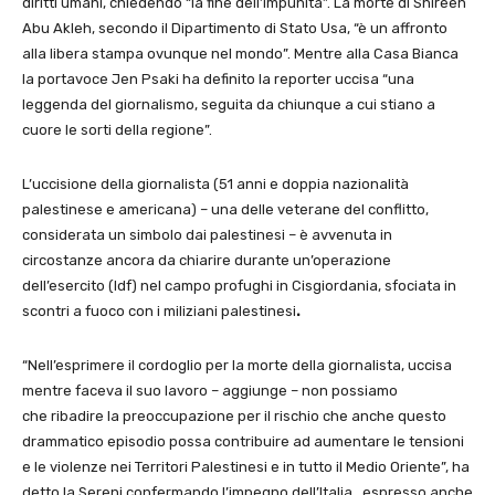
diritti umani, chiedendo “la fine dell’impunità”. La morte di Shireen
Abu Akleh, secondo il Dipartimento di Stato Usa, “è un affronto
alla libera stampa ovunque nel mondo”. Mentre alla Casa Bianca
la portavoce Jen Psaki ha definito la reporter uccisa “una
leggenda del giornalismo, seguita da chiunque a cui stiano a
cuore le sorti della regione”.
L’uccisione della giornalista (51 anni e doppia nazionalità
palestinese e americana) – una delle veterane del conflitto,
considerata un simbolo dai palestinesi – è avvenuta in
circostanze ancora da chiarire durante un’operazione
dell’esercito (Idf) nel campo profughi in Cisgiordania, sfociata in
scontri a fuoco con i miliziani palestinesi
.
“Nell’esprimere il cordoglio per la morte della giornalista, uccisa
mentre faceva il suo lavoro – aggiunge – non possiamo
che ribadire la preoccupazione per il rischio che anche questo
drammatico episodio possa contribuire ad aumentare le tensioni
e le violenze nei Territori Palestinesi e in tutto il Medio Oriente”, ha
detto la Sereni confermando l’impegno dell’Italia, espresso anche