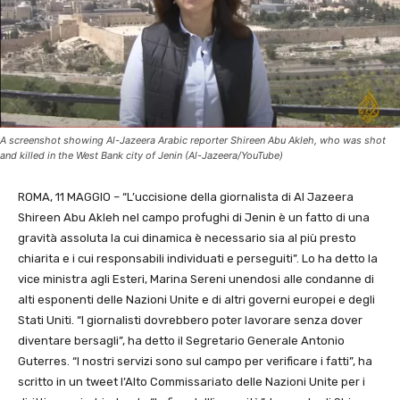
A screenshot showing Al-Jazeera Arabic reporter Shireen Abu Akleh, who was shot
and killed in the West Bank city of Jenin (Al-Jazeera/YouTube)
ROMA, 11 MAGGIO – “L’uccisione della giornalista di Al Jazeera
Shireen Abu Akleh nel campo profughi di Jenin è un fatto di una
gravità assoluta la cui dinamica è necessario sia al più presto
chiarita e i cui responsabili individuati e perseguiti”. Lo ha detto la
vice ministra agli Esteri, Marina Sereni unendosi alle condanne di
alti esponenti delle Nazioni Unite e di altri governi europei e degli
Stati Uniti. “I giornalisti dovrebbero poter lavorare senza dover
diventare bersagli”, ha detto il Segretario Generale Antonio
Guterres. “I nostri servizi sono sul campo per verificare i fatti”, ha
scritto in un tweet l’Alto Commissariato delle Nazioni Unite per i