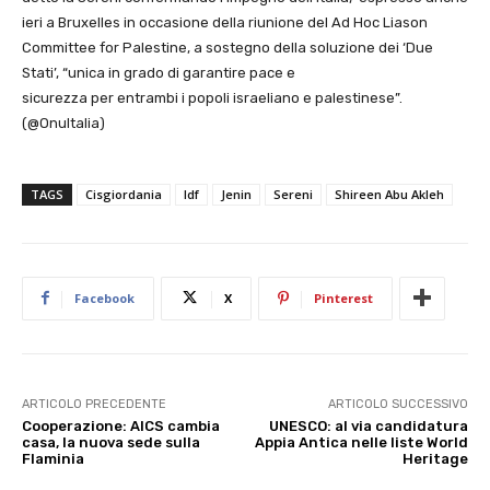
ieri a Bruxelles in occasione della riunione del Ad Hoc Liason
Committee for Palestine, a sostegno della soluzione dei ‘Due
Stati’, “unica in grado di garantire pace e
sicurezza per entrambi i popoli israeliano e palestinese”.
(@OnuItalia)
TAGS
Cisgiordania
Idf
Jenin
Sereni
Shireen Abu Akleh
Facebook
X
Pinterest
ARTICOLO PRECEDENTE
ARTICOLO SUCCESSIVO
Cooperazione: AICS cambia
UNESCO: al via candidatura
casa, la nuova sede sulla
Appia Antica nelle liste World
Flaminia
Heritage