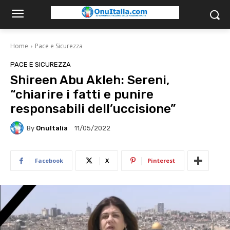
Home
Pace e Sicurezza
PACE E SICUREZZA
Shireen Abu Akleh: Sereni,
“chiarire i fatti e punire
responsabili dell’uccisione”
By
OnuItalia
11/05/2022
Facebook
X
Pinterest