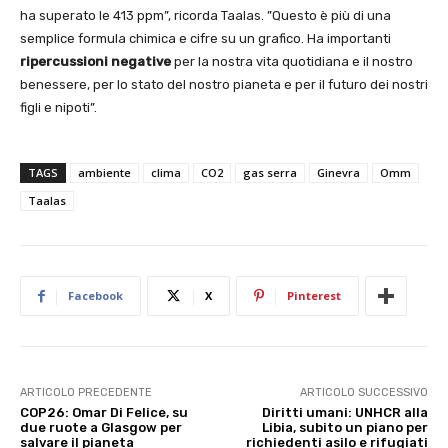
ha superato le 413 ppm”, ricorda Taalas. ”Questo è più di una
semplice formula chimica e cifre su un grafico. Ha importanti
ripercussioni negative
per la nostra vita quotidiana e il nostro
benessere, per lo stato del nostro pianeta e per il futuro dei nostri
figli e nipoti”.
TAGS
ambiente
clima
CO2
gas serra
Ginevra
Omm
Taalas
Facebook
X
Pinterest
ARTICOLO PRECEDENTE
ARTICOLO SUCCESSIVO
COP26: Omar Di Felice, su
Diritti umani: UNHCR alla
due ruote a Glasgow per
Libia, subito un piano per
salvare il pianeta
richiedenti asilo e rifugiati