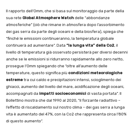
Il rapporto dell’Omm, che si basa sul monitoraggio da parte della
sua rete
Global
Atmosphere Watch
delle “abbondanze
atmosferiche” (ciò che rimane in atmosfera dopo l’assorbimento
dei gas serra da parte degli oceani e della biosfera), spiega che
“finché le emissioni continueranno, la temperatura globale
continuerà ad aumentare”. Data
“la lunga vita” della Co2
, il
livello di temperatura già osservato persisterà per diversi decenni
anche se le emissioni si ridurranno rapidamente allo zero netto,
prosegue l’Omm spiegando che “oltre all’aumento delle
temperature, questo significa più
condizioni meteorologiche
estreme
tra cui caldo e precipitazioni intensi, scioglimento dei
ghiacci, aumento del livello del mare, acidificazione degli oceani,
accompagnati da
impatti socioeconomici
di vasta portata”. Il
Bollettino mostra che dal 1990 al 2020, “il forzante radiattivo –
l’effetto di riscaldamento sul nostro clima – dei gas serra a lunga
vita è aumentato del 47%, con la Co2 che rappresenta circa l’80%
di questo aumento”.