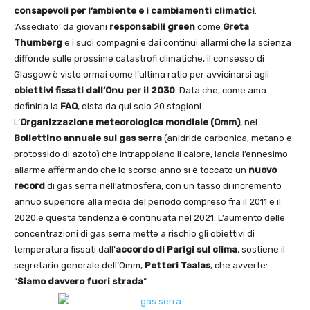
consapevoli per l’ambiente e i cambiamenti climatici
.
‘Assediato’ da giovani
responsabili green
come
Greta
Thumberg
e i suoi compagni e dai continui allarmi che la scienza
diffonde sulle prossime catastrofi climatiche, il consesso di
Glasgow è visto ormai come l’ultima ratio per avvicinarsi agli
obiettivi fissati dall’Onu per il 2030
. Data che, come ama
definirla la
FAO
, dista da qui solo 20 stagioni.
L’
Organizzazione meteorologica mondiale (Omm)
, nel
Bollettino annuale sui gas
serra
(anidride carbonica, metano e
protossido di azoto) che intrappolano il calore, lancia l’ennesimo
allarme affermando che lo scorso anno si è toccato un
nuovo
record
di gas serra nell’atmosfera, con un tasso di incremento
annuo superiore alla media del periodo compreso fra il 2011 e il
2020,e questa tendenza è continuata nel 2021. L’aumento delle
concentrazioni di gas serra mette a rischio gli obiettivi di
temperatura fissati dall’
accordo di Parigi sul clima
, sostiene il
segretario generale dell’Omm,
Petteri Taalas
, che avverte:
“
Siamo davvero fuori strada
“.