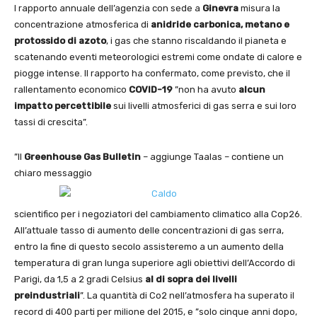
l rapporto annuale dell’agenzia con sede a
Ginevra
misura la
concentrazione atmosferica di
anidride carbonica, metano e
protossido di azoto
, i gas che stanno riscaldando il pianeta e
scatenando eventi meteorologici estremi come ondate di calore e
piogge intense. Il rapporto ha confermato, come previsto, che il
rallentamento economico
COVID-19
”non ha avuto
alcun
impatto percettibile
sui livelli atmosferici di gas serra e sui loro
tassi di crescita”.
”Il
Greenhouse Gas Bulletin
– aggiunge Taalas – contiene un
chiaro messaggio
scientifico per i negoziatori del cambiamento climatico alla Cop26.
All’attuale tasso di aumento delle concentrazioni di gas serra,
entro la fine di questo secolo assisteremo a un aumento della
temperatura di gran lunga superiore agli obiettivi dell’Accordo di
Parigi, da 1,5 a 2 gradi Celsius
al di sopra dei livelli
preindustriali
”. La quantità di Co2 nell’atmosfera ha superato il
record di 400 parti per milione del 2015, e ”solo cinque anni dopo,