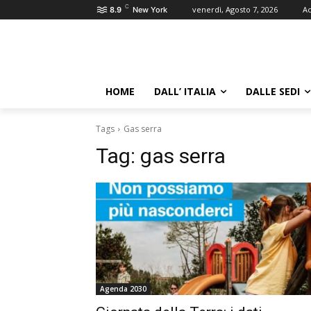
C
venerdì, Agosto 7, 2026
Ac
8.9
New York
HOME
DALL’ ITALIA
DALLE SEDI
Tags
Gas serra
Tag:
gas serra
Agenda 2030