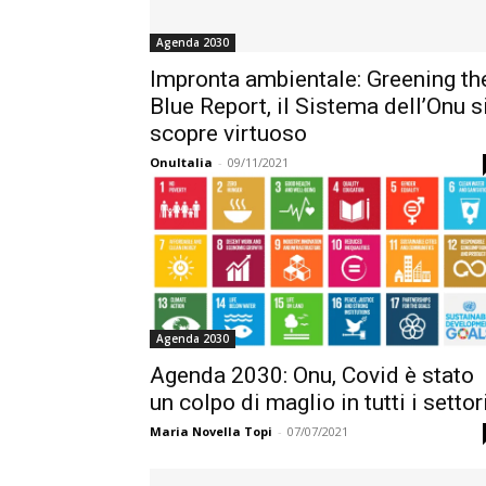
Agenda 2030
Impronta ambientale: Greening th
Blue Report, il Sistema dell’Onu s
scopre virtuoso
OnuItalia
-
09/11/2021
Agenda 2030
Agenda 2030: Onu, Covid è stato
un colpo di maglio in tutti i settor
Maria Novella Topi
-
07/07/2021