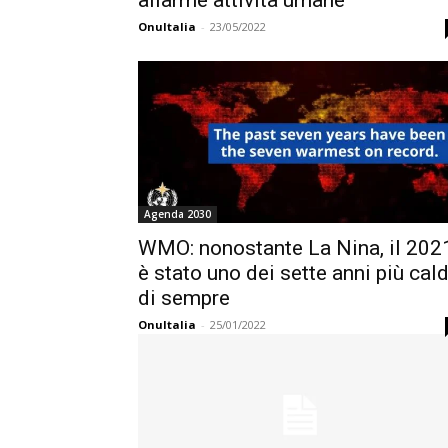
allarme attività umane
OnuItalia
-
23/05/2022
Agenda 2030
WMO: nonostante La Nina, il 202
è stato uno dei sette anni più cald
di sempre
OnuItalia
-
25/01/2022