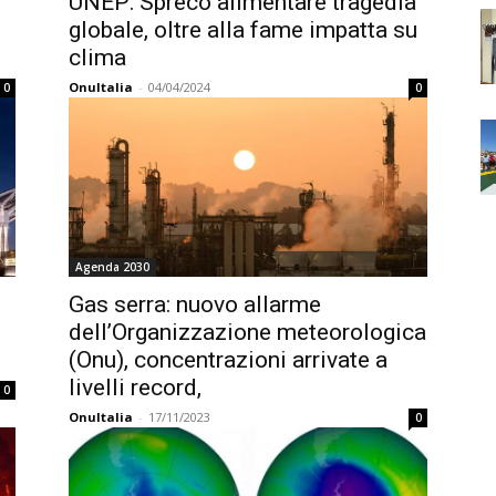
UNEP: Spreco alimentare tragedia
globale, oltre alla fame impatta su
clima
OnuItalia
-
04/04/2024
0
0
Agenda 2030
Gas serra: nuovo allarme
dell’Organizzazione meteorologica
(Onu), concentrazioni arrivate a
livelli record,
0
OnuItalia
-
17/11/2023
0