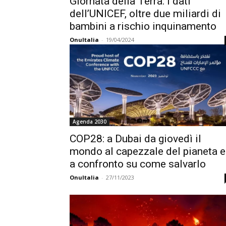
Giornata della Terra: i dati
dell’UNICEF, oltre due miliardi di
bambini a rischio inquinamento
OnuItalia
-
19/04/2024
Agenda 2030
COP28: a Dubai da giovedì il
mondo al capezzale del pianeta e
a confronto su come salvarlo
OnuItalia
-
27/11/2023