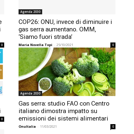
Agenda 2030
e
COP26: ONU, invece di diminuire i
i
gas serra aumentano. OMM,
‘Siamo fuori strada’
Maria Novella Topi
-
25/10/2021
0
0
Agenda 2030
Gas serra: studio FAO con Centro
i
italiano dimostra impatto su
emissioni dei sistemi alimentari
0
OnuItalia
-
11/03/2021
0