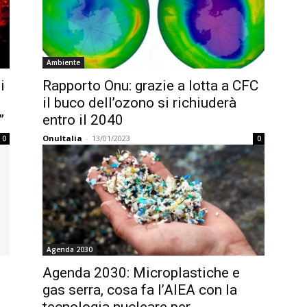
Ambiente
i
Rapporto Onu: grazie a lotta a CFC
il buco dell’ozono si richiuderà
”
entro il 2040
OnuItalia
-
13/01/2023
0
0
Agenda 2030
Agenda 2030: Microplastiche e
gas serra, cosa fa l’AIEA con la