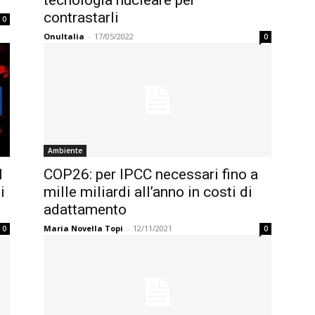
tecnologia nucleare per
contrastarli
0
OnuItalia
-
17/05/2022
0
Ambiente
1
COP26: per IPCC necessari fino a
i
mille miliardi all’anno in costi di
adattamento
Maria Novella Topi
-
12/11/2021
0
0