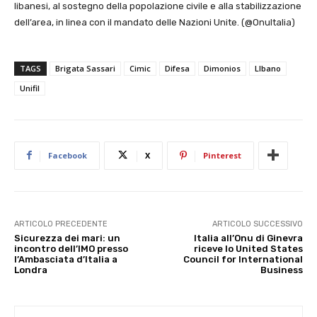
libanesi, al sostegno della popolazione civile e alla stabilizzazione
dell’area, in linea con il mandato delle Nazioni Unite. (@OnuItalia)
TAGS
Brigata Sassari
Cimic
Difesa
Dimonios
LIbano
Unifil
Facebook
X
Pinterest
ARTICOLO PRECEDENTE
ARTICOLO SUCCESSIVO
Sicurezza dei mari: un
Italia all’Onu di Ginevra
incontro dell’IMO presso
riceve lo United States
l’Ambasciata d’Italia a
Council for International
Londra
Business