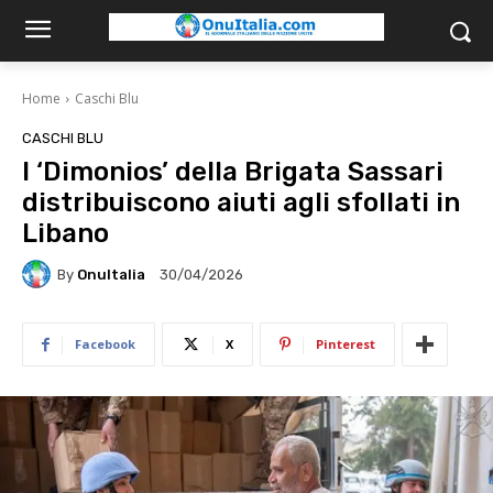
Home
Caschi Blu
CASCHI BLU
I ‘Dimonios’ della Brigata Sassari
distribuiscono aiuti agli sfollati in
Libano
By
OnuItalia
30/04/2026
Facebook
X
Pinterest