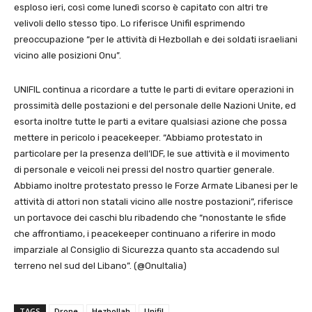
esploso ieri, così come lunedì scorso è capitato con altri tre
velivoli dello stesso tipo. Lo riferisce Unifil esprimendo
preoccupazione “per le attività di Hezbollah e dei soldati israeliani
vicino alle posizioni Onu”.
UNIFIL continua a ricordare a tutte le parti di evitare operazioni in
prossimità delle postazioni e del personale delle Nazioni Unite, ed
esorta inoltre tutte le parti a evitare qualsiasi azione che possa
mettere in pericolo i peacekeeper. “Abbiamo protestato in
particolare per la presenza dell’IDF, le sue attività e il movimento
di personale e veicoli nei pressi del nostro quartier generale.
Abbiamo inoltre protestato presso le Forze Armate Libanesi per le
attività di attori non statali vicino alle nostre postazioni”, riferisce
un portavoce dei caschi blu ribadendo che “nonostante le sfide
che affrontiamo, i peacekeeper continuano a riferire in modo
imparziale al Consiglio di Sicurezza quanto sta accadendo sul
terreno nel sud del Libano”. (@OnuItalia)
TAGS
Drone
Hezbollah
Unifil