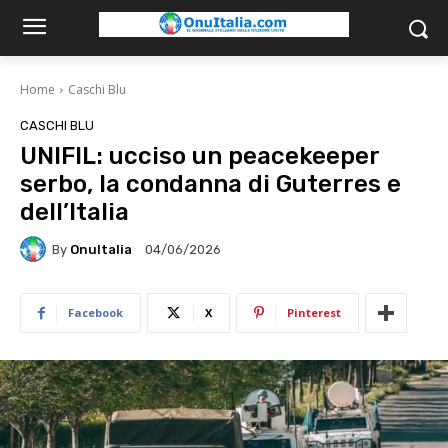
Home
Caschi Blu
CASCHI BLU
UNIFIL: ucciso un peacekeeper
serbo, la condanna di Guterres e
dell’Italia
By
OnuItalia
04/06/2026
Facebook
X
Pinterest