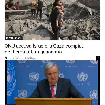
Diritti Umani
ONU accusa Israele: a Gaza compiuti
deliberati atti di genocidio
OnuItalia
-
13/03/2025
0