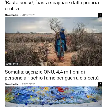
‘Basta scuse’, ‘basta scappare dalla propria
ombra’
OnuItalia
-
28/02/2025
0
Ambiente
Somalia: agenzie ONU, 4,4 milioni di
persone a rischio fame per guerra e siccità
OnuItalia
-
27/02/2025
0