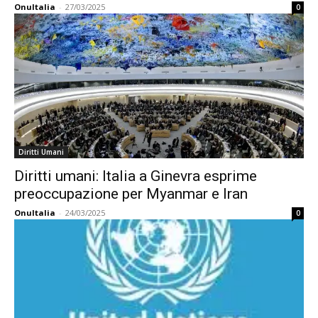
OnuItalia
-
27/03/2025
0
Diritti Umani
Diritti umani: Italia a Ginevra esprime
preoccupazione per Myanmar e Iran
OnuItalia
-
24/03/2025
0