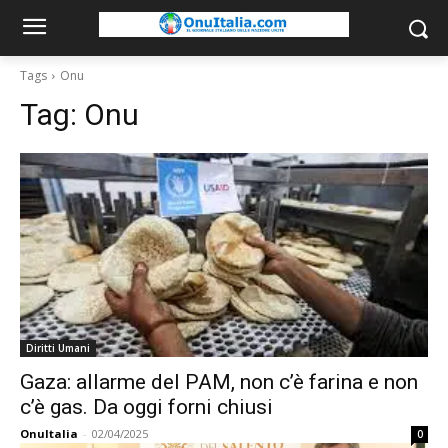
Tags
Onu
Tag:
Onu
Diritti Umani
Gaza: allarme del PAM, non c’è farina e non
c’è gas. Da oggi forni chiusi
OnuItalia
-
02/04/2025
0