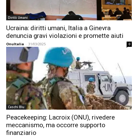
Diritti Umani
Ucraina: diritti umani, Italia a Ginevra
denuncia gravi violazioni e promette aiuti
OnuItalia
-
31/03/2025
0
Caschi Blu
Peacekeeping: Lacroix (ONU), rivedere
meccanismo, ma occorre supporto
finanziario