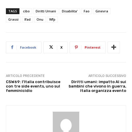
TAGS
cibo
Diritti Umani
Disabilita'
Fao
Ginevra
Grassi
Ifad
Onu
Wfp
Facebook
X
Pinterest
ARTICOLO PRECEDENTE
ARTICOLO SUCCESSIVO
CSW69: l’Italia contribuisce
Diritti umani: impatto AI sui
con tre side events, uno sul
bambini che vivono in guerra,
femminicidio
Italia organizza evento