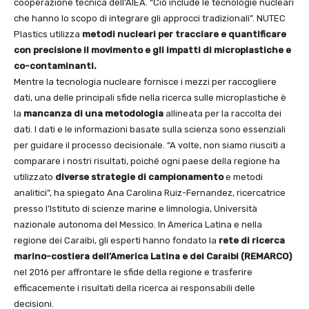
cooperazione tecnica dell’AIEA. “Ciò include le tecnologie nucleari
che hanno lo scopo di integrare gli approcci tradizionali”. NUTEC
Plastics utilizza
metodi nucleari per tracciare e quantificare
con precisione il movimento e gli impatti di microplastiche e
co-contaminanti.
Mentre la tecnologia nucleare fornisce i mezzi per raccogliere
dati, una delle principali sfide nella ricerca sulle microplastiche è
la
mancanza di una metodologia
allineata per la raccolta dei
dati. I dati e le informazioni basate sulla scienza sono essenziali
per guidare il processo decisionale. “A volte, non siamo riusciti a
comparare i nostri risultati, poiché ogni paese della regione ha
utilizzato
diverse strategie di campionamento
e metodi
analitici”, ha spiegato Ana Carolina Ruiz-Fernandez, ricercatrice
presso l’Istituto di scienze marine e limnologia, Università
nazionale autonoma del Messico. In America Latina e nella
regione dei Caraibi, gli esperti hanno fondato la
rete di ricerca
marino-costiera dell’America Latina e dei Caraibi (REMARCO)
nel 2016 per affrontare le sfide della regione e trasferire
efficacemente i risultati della ricerca ai responsabili delle
decisioni.