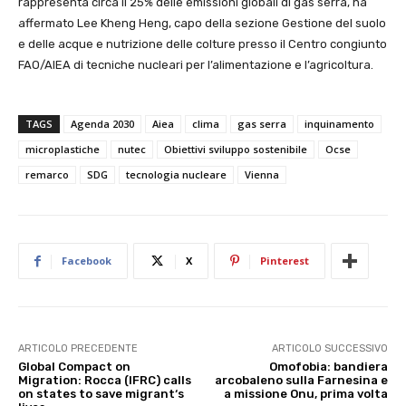
rappresenta circa il 25% delle emissioni globali di gas serra, ha
affermato Lee Kheng Heng, capo della sezione Gestione del suolo
e delle acque e nutrizione delle colture presso il Centro congiunto
FAO/AIEA di tecniche nucleari per l’alimentazione e l’agricoltura.
TAGS
Agenda 2030
Aiea
clima
gas serra
inquinamento
microplastiche
nutec
Obiettivi sviluppo sostenibile
Ocse
remarco
SDG
tecnologia nucleare
Vienna
Facebook
X
Pinterest
ARTICOLO PRECEDENTE
ARTICOLO SUCCESSIVO
Global Compact on
Omofobia: bandiera
Migration: Rocca (IFRC) calls
arcobaleno sulla Farnesina e
on states to save migrant‘s
a missione Onu, prima volta