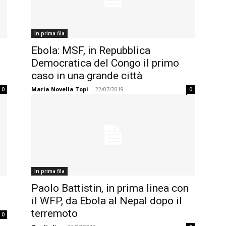
In prima fila
Ebola: MSF, in Repubblica
Democratica del Congo il primo
caso in una grande città
Maria Novella Topi
-
22/07/2019
0
0
In prima fila
Paolo Battistin, in prima linea con
il WFP, da Ebola al Nepal dopo il
terremoto
0