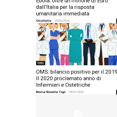
Ebola: oltre un milione di Euro
dall’Italia per la risposta
umanitaria immediata
OnuItalia
-
29/05/2026
ONU
OMS: bilancio positivo per il 2019
Il 2020 proclamato anno di
Infermieri e Ostetriche
Maria Novella Topi
-
09/01/2020