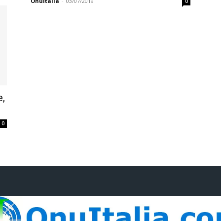
OnuItalia
-
03/07/2019
0
e,
0