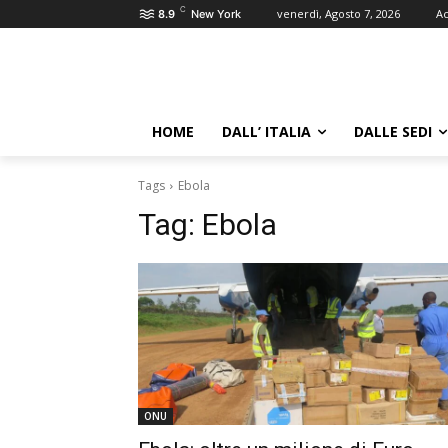
C
venerdì, Agosto 7, 2026
Ac
8.9
New York
HOME
DALL’ ITALIA
DALLE SEDI
Tags
Ebola
Tag:
Ebola
ONU