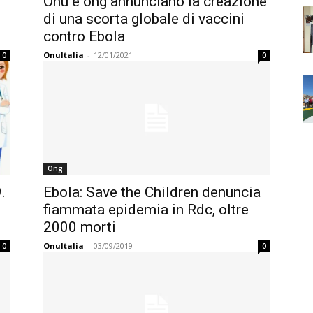
Onu e ong annunciano la creazione
di una scorta globale di vaccini
contro Ebola
OnuItalia
-
12/01/2021
0
0
Ong
.
Ebola: Save the Children denuncia
fiammata epidemia in Rdc, oltre
2000 morti
OnuItalia
-
03/09/2019
0
0