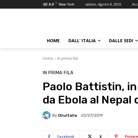
C
sabato, Agosto 8, 2026
Acc
8.9
New York
HOME
DALL’ ITALIA
DALLE SEDI
Home
In prima fila
IN PRIMA FILA
Paolo Battistin, in
da Ebola al Nepal 
By
OnuItalia
03/07/2019
Facebook
X
Pintere