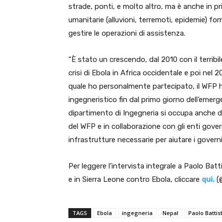
strade, ponti, e molto altro, ma è anche in 
umanitarie (alluvioni, terremoti, epidemie) f
gestire le operazioni di assistenza.
“È stato un crescendo, dal 2010 con il terrib
crisi di Ebola in Africa occidentale e poi nel 
quale ho personalmente partecipato, il WFP 
ingegneristico fin dal primo giorno dell’emerge
dipartimento di Ingegneria si occupa anche del
del WFP e in collaborazione con gli enti gover
infrastrutture necessarie per aiutare i govern
Per leggere l’intervista integrale a Paolo Bat
e in Sierra Leone contro Ebola, cliccare
qui.
(@
TAGS
Ebola
ingegneria
Nepal
Paolo Battis