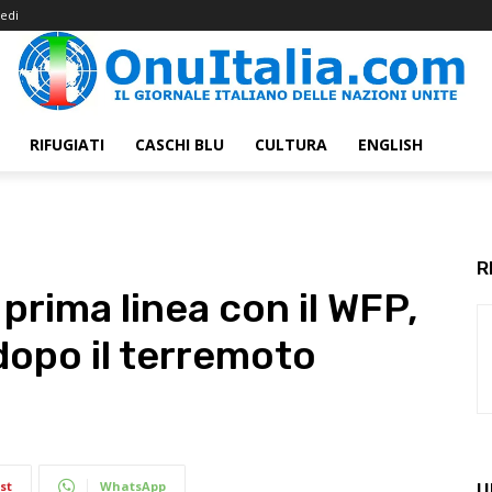
edi
RIFUGIATI
CASCHI BLU
CULTURA
ENGLISH
R
 prima linea con il WFP,
dopo il terremoto
st
WhatsApp
U