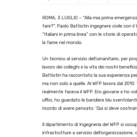
ROMA, 3 LUGLIO – “Alla mia prima emergenza 
fare?”. Paolo Battistin ingegnere civile con 
“Italiani in prima linea” con le storie di operato
la fame nel mondo.
Un tecnico al servizio dell’umanitario, per pro
lavoro dei colleghi e la vita dei nostri benefici
Battistin ha raccontato la sua esperienza per
ma non solo a quelle. Al WFP lavora dal 2010: 
realmente faceva il WFP. Ero giovane e ho volu
uffici, ho guardato le bandiere blu sventolanti i
ricordo di avere pensato: ‘Qui si deve costrui
Il dipartimento di Ingegneria del WFP si occu
infrastrutture a servizio dell’organizzazione, 