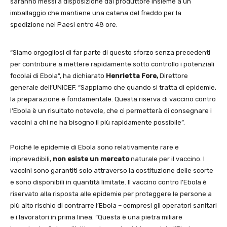
saranno messi a disposizione dal produttore insieme a un
imballaggio che mantiene una catena del freddo per la
spedizione nei Paesi entro 48 ore.
“Siamo orgogliosi di far parte di questo sforzo senza precedenti
per contribuire a mettere rapidamente sotto controllo i potenziali
focolai di Ebola”, ha dichiarato
Henrietta Fore,
Direttore
generale dell’UNICEF. “Sappiamo che quando si tratta di epidemie,
la preparazione è fondamentale. Questa riserva di vaccino contro
l’Ebola è un risultato notevole, che ci permetterà di consegnare i
vaccini a chi ne ha bisogno il più rapidamente possibile”.
Poiché le epidemie di Ebola sono relativamente rare e
imprevedibili,
non esiste un mercato
naturale per il vaccino. I
vaccini sono garantiti solo attraverso la costituzione delle scorte
e sono disponibili in quantità limitate. Il vaccino contro l’Ebola è
riservato alla risposta alle epidemie per proteggere le persone a
più alto rischio di contrarre l’Ebola – compresi gli operatori sanitari
e i lavoratori in prima linea. “Questa è una pietra miliare