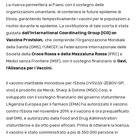
La riserva permetterà ai Paesi, con il sostegno delle
organizzazioni umanitarie, di contenere le future epidemie di
Ebola, garantendo tempestivamente i vaccini per le popolazioni a
rischio durante le epidemie. La costituzione di tale scorta è stata
guidata
dall’International Coordinating Group (ICG) on
Vaccine Provision,
che comprende l’Organizzazione Mondiale
della Sanità (OMS), l’UNICEF, la Federazione Internazionale delle
Società della
Croce Rossa e della Mezzaluna Rossa
(IFRC) e
Medici senza Frontiere (MSF), con il sostegno finanziario di
Gavi,
l’Alleanza per i Vaccini.
Il vaccino iniettabile monodose per l’Ebola (rVSV∆G-ZEBOV-GP,
vivo) è prodotto da Merck, Sharp & Dohme (MSD) Corp. e
sviluppato con il sostegno finanziario del governo statunitense.
L’Agenzia Europea per il farmaco (EMA) ha autorizzato il vaccino
contro l’Ebola nel novembre 2019, e il vaccino è ora prequalificato
dall’OMS, e autorizzato dalla Food and Drug Administration
statunitense e da otto paesi africani. Prima di ottenere la licenza,
il vaccino è stato somministrato a più di 350.000 persone in