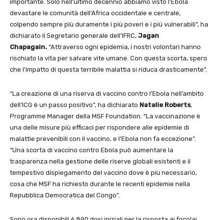
importante. Solo nell’ultimo decennio abbiamo visto l’Ebola
devastare le comunità dell’Africa occidentale e centrale,
colpendo sempre più duramente i più poveri e i più vulnerabili”, ha
dichiarato il Segretario generale dell’IFRC,
Jagan
Chapagain.
“Attraverso ogni epidemia, i nostri volontari hanno
rischiato la vita per salvare vite umane. Con questa scorta, spero
che l’impatto di questa terribile malattia si riduca drasticamente”.
“La creazione di una riserva di vaccino contro l’Ebola nell’ambito
dell’ICG è un passo positivo”, ha dichiarato
Natalie Roberts
,
Programme Manager della MSF Foundation. “La vaccinazione è
una delle misure più efficaci per rispondere alle epidemie di
malattie prevenibili con il vaccino, e l’Ebola non fa eccezione”.
“Una scorta di vaccino contro Ebola può aumentare la
trasparenza nella gestione delle riserve globali esistenti e il
tempestivo dispiegamento del vaccino dove è più necessario,
cosa che MSF ha richiesto durante le recenti epidemie nella
Repubblica Democratica del Congo”.
Sono ora disponibili 6.890 dosi iniziali per la risposta ai focolai,