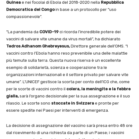
Guinea
e nei focolai di Ebola del 2018-2020 nella
Repubblica
Democratica del Congo
in base a un protocollo per “uso
compassionevole”.
“La pandemia da
COVID-19
ci ricorda l’incredibile potere dei
vaccini di salvare vite umane da virus mortali”, ha dichiarato
Tedros Adhanom Ghebreyesus,
Direttore generale dell’OMS. “I
vaccini contro l’Ebola hanno reso prevenibile una delle malattie
più temute sulla terra. Questa nuova riserva è un eccellente
esempio di solidarietà, scienza e cooperazione tra le
organizzazioni internazionali e il settore privato per salvare vite
umane”. L’UNICEF gestisce la scorta per conto dell’ICG che, come
per le scorte di vaccini contro il
colera, la meningite e la febbre
gialla,
sarà l’organo decisionale per la sua assegnazione e il suo
rilascio. Le scorte sono
stoccate in Svizzera
e pronte per
essere spedite nei Paesi per interventi di emergenza.
La decisione di assegnazione del vaccino sarà presa entro 48 ore
dal ricevimento di una richiesta da parte di un Paese; i vaccini