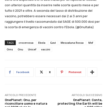
con ulteriori quantità da inserire nelle scorte questo mese e per
tutto il 2021 e oltre. A seconda del tasso di distribuzione del
vaccino, potrebbero essere necessari dai 2 ai 3 anni per
raggiungere il livello raccomandato dal SAGE di 500.000 dosi per
la scorta di emergenza di vaccini contro l’Ebola. (@OnuItalia)
TAGS
crocerossa
Ebola
Gavi
Mezzaluna Rossa
Msf
Oms
Onu
Unicef
vaccini
Facebook
X
Pinterest
ARTICOLO PRECEDENTE
ARTICOLO SUCCESSIVO
OnePlanet: Onu, per
OnePlanet: Conte,
riconciliare uomo e natura
protecting the Earth will be