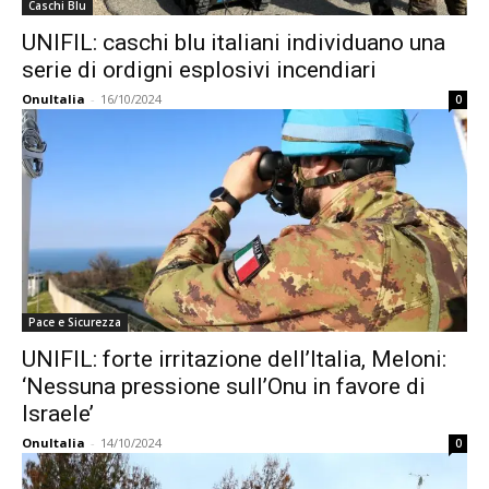
Caschi Blu
UNIFIL: caschi blu italiani individuano una
serie di ordigni esplosivi incendiari
OnuItalia
-
16/10/2024
0
Pace e Sicurezza
UNIFIL: forte irritazione dell’Italia, Meloni:
‘Nessuna pressione sull’Onu in favore di
Israele’
OnuItalia
-
14/10/2024
0