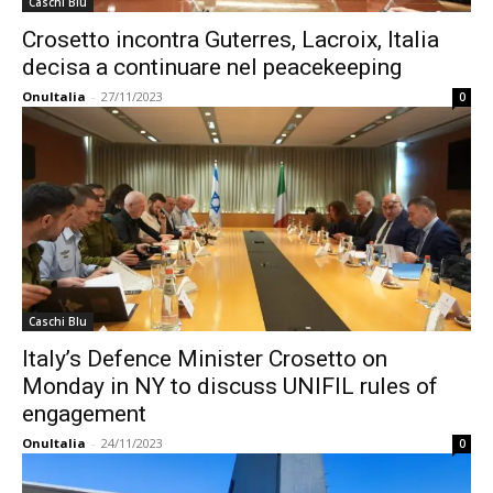
Caschi Blu
Crosetto incontra Guterres, Lacroix, Italia
decisa a continuare nel peacekeeping
OnuItalia
-
27/11/2023
0
Caschi Blu
Italy’s Defence Minister Crosetto on
Monday in NY to discuss UNIFIL rules of
engagement
OnuItalia
-
24/11/2023
0