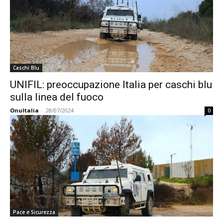
Caschi Blu
UNIFIL: preoccupazione Italia per caschi blu
sulla linea del fuoco
OnuItalia
-
28/07/2024
0
Pace e Sicurezza