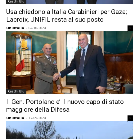
Caschi Blu
Usa chiedono a Italia Carabinieri per Gaza;
Lacroix, UNIFIL resta al suo posto
OnuItalia
-
04/10/2024
0
Caschi Blu
Il Gen. Portolano e’ il nuovo capo di stato
maggiore della Difesa
OnuItalia
-
17/09/2024
0