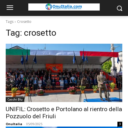
Tags
Crosetto
Tag:
crosetto
Caschi Blu
UNIFIL: Crosetto e Portolano al rientro della
Pozzuolo del Friuli
OnuItalia
-
05/09/2025
3