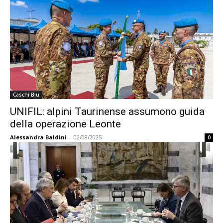
Caschi Blu
UNIFIL: alpini Taurinense assumono guida
della operazione Leonte
Alessandra Baldini
-
02/08/2025
0