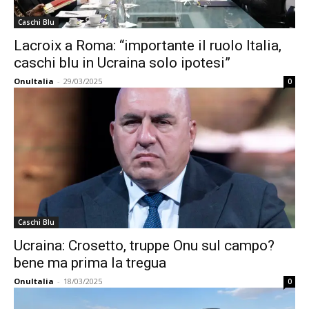
Caschi Blu
Lacroix a Roma: “importante il ruolo Italia,
caschi blu in Ucraina solo ipotesi”
OnuItalia
-
29/03/2025
0
Caschi Blu
Ucraina: Crosetto, truppe Onu sul campo?
bene ma prima la tregua
OnuItalia
-
18/03/2025
0