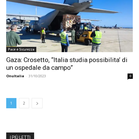
Pace e Sicurezza
Gaza: Crosetto, “Italia studia possibilita’ di
un ospedale da campo”
OnuItalia
-
31/10/2023
0
1
2
I PIÙ LETTI