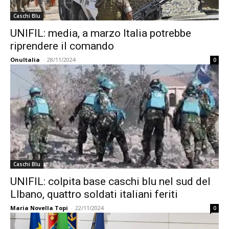
Caschi Blu
UNIFIL: media, a marzo Italia potrebbe
riprendere il comando
OnuItalia
-
28/11/2024
0
Caschi Blu
UNIFIL: colpita base caschi blu nel sud del
LIbano, quattro soldati italiani feriti
Maria Novella Topi
-
22/11/2024
0