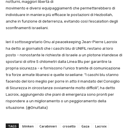
notturni, maggiori libertà di
movimento e diversi equipaggiamenti che permetterebbero di
individuare in maniera più efficace le postazioni di Hezbollah,
anche in funzione di deterrenza, evitando così l’escalation degli
sconfinamenti israeliani.
Ieri il sottosegretario Onu al peacekeeping Jean-Pierre Lacroix
ha detto ai giornalisti che i caschi blu di UNIFIL restano al loro
posto – nonostante le richieste di Israele a un plotone irlandese di
spostarsi di oltre 5 chilometri dalla Linea Blu per garantire la
propria sicurezza – e forniscono l’unico tramite di comunicazione
tra forze armate libanesi e quelle israeliane: “I caschi blu stanno
facendo del loro meglio per porre in atto il mandato del Consiglio
di Sicurezza in circostanze ovviamente molto difficili”, ha detto
Lacroix, aggiungendo che piani di emergenza sono pronti per
rispondere a un miglioramento o un peggioramento della
situazione. (@OnuItalia)
TAGS
blinken
Carabinieri
crosetto
Gaza
Lacroix