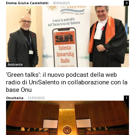
Emma Giulia Castelletti
-
30/06/2025
0
Ambiente
‘Green talks’: il nuovo podcast della web
radio di UniSalento in collaborazione con la
base Onu
OnuItalia
-
31/03/2025
1