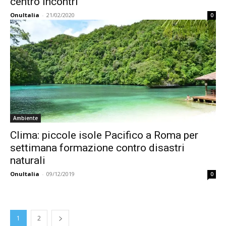
centro incontri
OnuItalia
-
21/02/2020
0
Ambiente
Clima: piccole isole Pacifico a Roma per
settimana formazione contro disastri
naturali
OnuItalia
-
09/12/2019
0
1
2