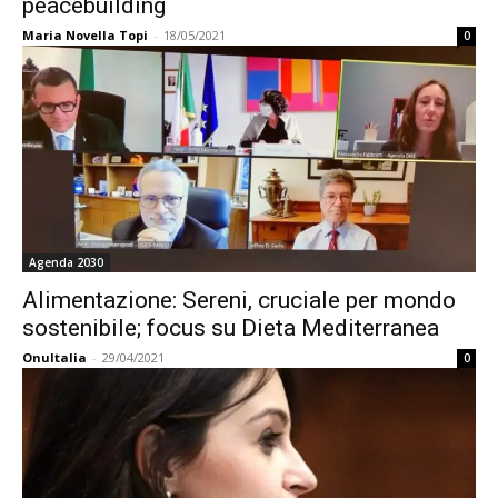
peacebuilding
Maria Novella Topi
-
18/05/2021
0
Agenda 2030
Alimentazione: Sereni, cruciale per mondo
sostenibile; focus su Dieta Mediterranea
OnuItalia
-
29/04/2021
0