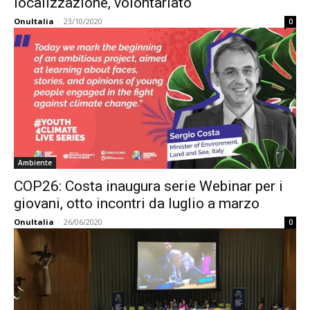
localizzazione, volontariato
OnuItalia
-
23/10/2020
0
Ambiente
COP26: Costa inaugura serie Webinar per i
giovani, otto incontri da luglio a marzo
OnuItalia
-
26/06/2020
0