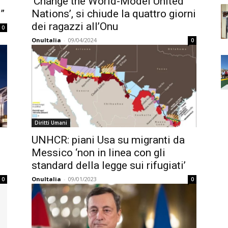
‘Change the World-Model United
i”
Nations’, si chiude la quattro giorni
dei ragazzi all’Onu
0
OnuItalia
-
09/04/2024
0
Diritti Umani
UNHCR: piani Usa su migranti da
Messico ‘non in linea con gli
standard della legge sui rifugiati’
OnuItalia
-
09/01/2023
0
0