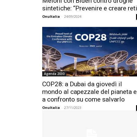
Meloni con Biden contro droghe
sintetiche: “Prevenire e creare ret
OnuItalia
-
24/09/2024
Agenda 2030
COP28: a Dubai da giovedì il
mondo al capezzale del pianeta e
a confronto su come salvarlo
OnuItalia
-
27/11/2023