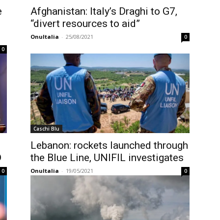
e
Afghanistan: Italy’s Draghi to G7,
“divert resources to aid”
OnuItalia
-
25/08/2021
0
0
Caschi Blu
Lebanon: rockets launched through
D
the Blue Line, UNIFIL investigates
OnuItalia
-
19/05/2021
0
0