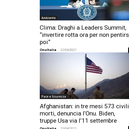
Ambiente
Clima: Draghi a Leaders Summit,
“invertire rotta ora per non pentirs
poi”
OnuItalia
-
22/04/2021
Pace e Sicurezza
Afghanistan: in tre mesi 573 civili
morti, denuncia l’Onu. Biden,
truppe Usa via l’11 settembre
OnuItalia
-
15/04/2021