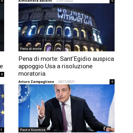
Alessandra Baldini
-
31/01/2022
0
0
Pena di morte
Pena di morte: Sant’Egidio auspica
ce
appoggio Usa a risoluzione
moratoria
0
Arturo Zampaglione
-
26/11/2021
0
31
Pace e Sicurezza