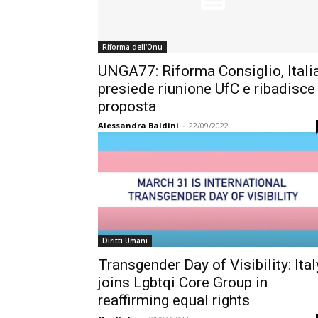
Riforma dell'Onu
UNGA77: Riforma Consiglio, Itali
presiede riunione UfC e ribadisce
proposta
Alessandra Baldini
-
22/09/2022
Diritti Umani
Transgender Day of Visibility: Ital
joins Lgbtqi Core Group in
reaffirming equal rights