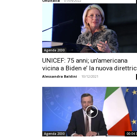
OnuItalia
-
01/04/2022
Agenda 2030
UNICEF: 75 anni; un’americana
vicina a Biden e’ la nuova direttri
Alessandra Baldini
-
10/12/2021
Agenda 2030
00:04: