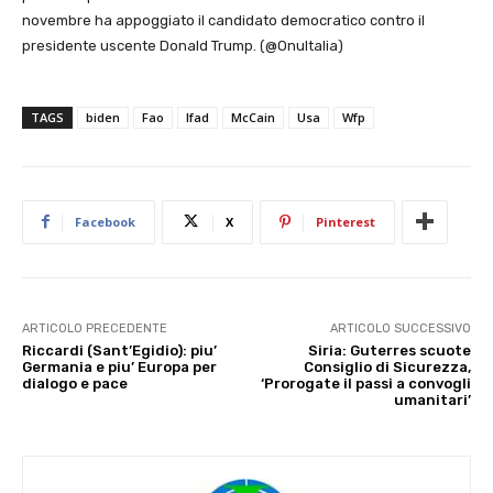
novembre ha appoggiato il candidato democratico contro il
presidente uscente Donald Trump. (@OnuItalia)
TAGS
biden
Fao
Ifad
McCain
Usa
Wfp
Facebook
X
Pinterest
ARTICOLO PRECEDENTE
ARTICOLO SUCCESSIVO
Riccardi (Sant’Egidio): piu’
Siria: Guterres scuote
Germania e piu’ Europa per
Consiglio di Sicurezza,
dialogo e pace
‘Prorogate il passi a convogli
umanitari’