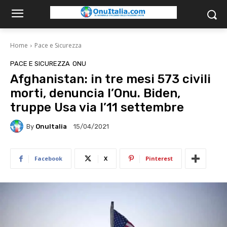
Home
Pace e Sicurezza
PACE E SICUREZZA
ONU
Afghanistan: in tre mesi 573 civili
morti, denuncia l’Onu. Biden,
truppe Usa via l’11 settembre
By
OnuItalia
15/04/2021
Facebook
X
Pinterest