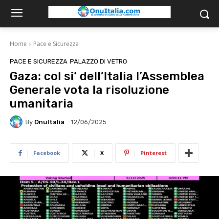
Home
Pace e Sicurezza
PACE E SICUREZZA
PALAZZO DI VETRO
Gaza: col si’ dell’Italia l’Assemblea
Generale vota la risoluzione
umanitaria
By
OnuItalia
12/06/2025
Facebook
X
Pinterest