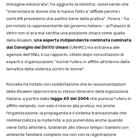
immagine edulcorata”, ha aggiunto la ministra, osservando che
“intervistare le donne che lo hanno fatto e’ difficile perché i
contratti prevedono che parlino bene della pratica”. Finora – ha
poi notato la rappresentante del governo italiano – al Palazzo di
Vetro non si era mai sentita una posizione chiara come quella
della Alsalem,
una esperta indipendente nominata nominata
dal Consiglio dei Diritti Umani
(UNHRC) ma estranea alle
agenzie dell’ONU, il cui rapporto, stilato dopo consultazioni di
esperti e organizzazioni, “iscrive l’utero in affitto all’interno della
tematica della violenza contro le donne”.
Roccella ha notato con soddisfazione che le raccomandazioni
della Alsalem ripercorrono lo stesso itinerario della legislazione
italiana, a partire dalla
legge 40 del 2004
che punisce l’utero in
affitto vietando, non solo il ricorso alla pratica, ma anche
l’organizzazione, la propaganda e il sistema transazionale che
commercializza la maternita’ e poi punendola anche quando
viene fatta all’estero, tutelando allo stesso tempo i bambini con
ambiente familiare completo ma non con la registrazione