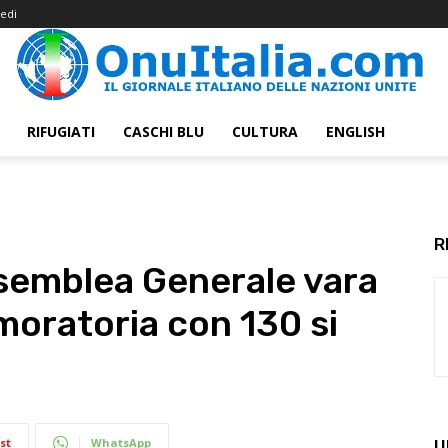
edi
RIFUGIATI
CASCHI BLU
CULTURA
ENGLISH
R
semblea Generale vara
 moratoria con 130 si
st
WhatsApp
U