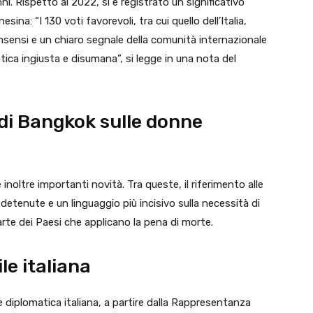
ni. Rispetto al 2022, si è registrato un significativo
na: “I 130 voti favorevoli, tra cui quello dell’Italia,
sensi e un chiaro segnale della comunità internazionale
ica ingiusta e disumana”, si legge in una nota del
 di Bangkok sulle donne
noltre importanti novità. Tra queste, il riferimento alle
detenute e un linguaggio più incisivo sulla necessità di
arte dei Paesi che applicano la pena di morte.
ile italiana
ete diplomatica italiana, a partire dalla Rappresentanza