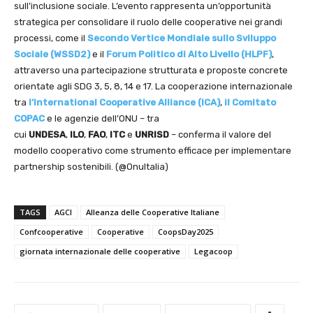
sull’inclusione sociale. L’evento rappresenta un’opportunità
strategica per consolidare il ruolo delle cooperative nei grandi
processi, come il
Secondo Vertice Mondiale sullo Sviluppo
Sociale (WSSD2)
e il
Forum Politico di Alto Livello (HLPF)
,
attraverso una partecipazione strutturata e proposte concrete
orientate agli SDG 3, 5, 8, 14 e 17. La cooperazione internazionale
tra
l’International Cooperative Alliance (ICA)
,
il Comitato
COPAC
e le agenzie dell’ONU – tra
cui
UNDESA
,
ILO
,
FAO
,
ITC
e
UNRISD
– conferma il valore del
modello cooperativo come strumento efficace per implementare
partnership sostenibili. (@OnuItalia)
TAGS
AGCI
Alleanza delle Cooperative Italiane
Confcooperative
Cooperative
CoopsDay2025
giornata internazionale delle cooperative
Legacoop