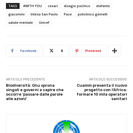
TAGS
#WITH YOU
cesari
disagio psichico
elefante
giacomini
Intesa San Paolo
Pace
policlinico gemelli
salute mentale
Unicef
Facebook
X
Pinterest
ARTICOLO PRECEDENTE
ARTICOLO SUCCESSIVO
Biodiversità: Onu sprona
Cuamm presenta il nuovo
singoli e governi a capire che
progetto con l’Africa:
occorre ‘passare dalle parole
formare 10 mila operatori
alle azioni’
sanitari