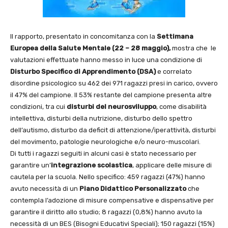
Il rapporto, presentato in concomitanza con la
Settimana
Europea della Salute Mentale (22 – 28 maggio),
mostra che le
valutazioni effettuate hanno messo in luce una condizione di
Disturbo Specifico di Apprendimento (DSA)
e correlato
disordine psicologico su 462 dei 971 ragazzi presi in carico, ovvero
il 47% del campione. Il 53% restante del campione presenta altre
condizioni, tra cui
disturbi del neurosviluppo
, come disabilità
intellettiva, disturbi della nutrizione, disturbo dello spettro
dell’autismo, disturbo da deficit di attenzione/iperattività, disturbi
del movimento, patologie neurologiche e/o neuro-muscolari.
Di tutti i ragazzi seguiti in alcuni casi è stato necessario per
garantire un’
integrazione
scolastica
, applicare delle misure di
cautela per la scuola. Nello specifico: 459 ragazzi (47%) hanno
avuto necessità di un
Piano Didattico Personalizzato
che
contempla l’adozione di misure compensative e dispensative per
garantire il diritto allo studio; 8 ragazzi (0,8%) hanno avuto la
necessità di un BES (Bisogni Educativi Speciali); 150 ragazzi (15%)