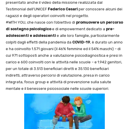
presentato anche il video della missione realizzata dal
Testimonial dell’UNICEF
Federico Cesari
per conoscere alcuni dei
ragazzi e degli operatori coinvolti nel progetto.
#WITH YOU, che nasce con l’obiettivo di
promuovere un percorso
di sostegno psicologico
e di empowerment dedicato a
pre-
adolescenti e adolescenti
e alle loro famiglie, particolarmente
colpiti dagli effetti della pandemia da
COVID-19
, è durato un anno
e ha coinvolto 1.571 giovani (il 46% femmine ed il 54% maschi) – di
cui 971 sottoposti anche a valutazione psicodiagnostica e presi in
carico e 600 coinvolti con le attività nelle scuole – e 1.942 genitori,
per un totale di 3.513 beneficiari diretti e 35.130 beneficiari
indiretti, attraverso percorsi di valutazione, presa in carico
integrata, focus group e attività di prevenzione sulla salute
mentale e il benessere psicosociale nelle scuole superiori.