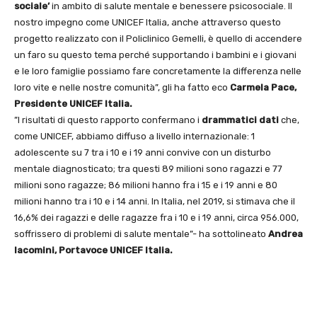
sociale’
in ambito di salute mentale e benessere psicosociale. Il
nostro impegno come UNICEF Italia, anche attraverso questo
progetto realizzato con il Policlinico Gemelli, è quello di accendere
un faro su questo tema perché supportando i bambini e i giovani
e le loro famiglie possiamo fare concretamente la differenza nelle
loro vite e nelle nostre comunità”, gli ha fatto eco
Carmela Pace,
Presidente UNICEF Italia.
”I risultati di questo rapporto confermano i
drammatici dati
che,
come UNICEF, abbiamo diffuso a livello internazionale: 1
adolescente su 7 tra i 10 e i 19 anni convive con un disturbo
mentale diagnosticato; tra questi 89 milioni sono ragazzi e 77
milioni sono ragazze; 86 milioni hanno fra i 15 e i 19 anni e 80
milioni hanno tra i 10 e i 14 anni. In Italia, nel 2019, si stimava che il
16,6% dei ragazzi e delle ragazze fra i 10 e i 19 anni, circa 956.000,
soffrissero di problemi di salute mentale”- ha sottolineato
Andrea
Iacomini, Portavoce UNICEF Italia.