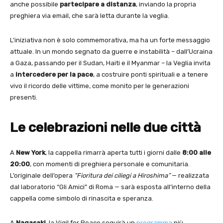
anche possibile
partecipare a distanza
, inviando la propria
preghiera via email, che sarà letta durante la veglia.
L’iniziativa non è solo commemorativa, ma ha un forte messaggio
attuale. In un mondo segnato da guerre e instabilità – dall’Ucraina
a Gaza, passando per il Sudan, Haiti e il Myanmar – la Veglia invita
a
intercedere per la pace
, a costruire ponti spirituali e a tenere
vivo il ricordo delle vittime, come monito per le generazioni
presenti.
Le celebrazioni nelle due città
A
New York
, la cappella rimarrà aperta tutti i giorni dalle
8:00 alle
20:00
, con momenti di preghiera personale e comunitaria.
L’originale dell’opera
“Fioritura dei ciliegi a Hiroshima”
— realizzata
dal laboratorio “Gli Amici” di Roma — sarà esposta all’interno della
cappella come simbolo di rinascita e speranza.
A
Nagasaki
, la Vigil for Peace seguirà un
programma
più