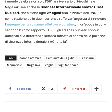
il mondo celebra non solo l’80° anniversario di Hiroshima e
Nagasaki, ma anche la
Giornata Internazionale contro i Test
Nucleari
, che si tiene ogni
29 agosto
su iniziativa dell’ONU. La
combinazione delle due ricorrenze rafforza l’urgenza di rinnovare
l’
impegno per un disarmo effettivo e duraturo
, in un’epoca in cui —
secondo l’ultimo rapporto SIPRI — gli arsenali nucleari sono in
aumento e la deterrenza sembra tornata al centro delle politiche
di sicurezza internazionale. (@OnuItalia)
TAGS
bomba atomica
Comunità di S.Egidio
Hiroshima
Memoriale
Nagasaki
veglia
vigil for peace
Facebook
X
Pinterest