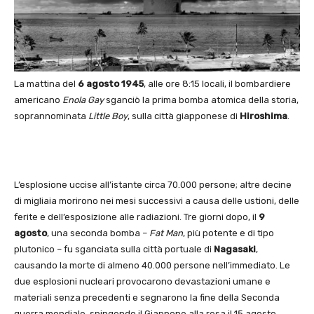
La mattina del
6 agosto 1945
, alle ore 8:15 locali, il bombardiere
americano
Enola Gay
sganciò la prima bomba atomica della storia,
soprannominata
Little Boy
, sulla città giapponese di
Hiroshima
.
L’esplosione uccise all’istante circa 70.000 persone; altre decine
di migliaia morirono nei mesi successivi a causa delle ustioni, delle
ferite e dell’esposizione alle radiazioni. Tre giorni dopo, il
9
agosto
, una seconda bomba –
Fat Man
, più potente e di tipo
plutonico – fu sganciata sulla città portuale di
Nagasaki
,
causando la morte di almeno 40.000 persone nell’immediato. Le
due esplosioni nucleari provocarono devastazioni umane e
materiali senza precedenti e segnarono la fine della Seconda
guerra mondiale, spingendo il Giappone alla resa il 15 agosto