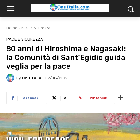
Home
Pace e Sicurezza
PACE E SICUREZZA
80 anni di Hiroshima e Nagasaki:
la Comunità di Sant’Egidio guida
veglia per la pace
By
OnuItalia
07/08/2025
Facebook
X
Pinterest