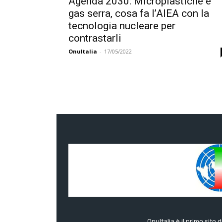
Agenda 2030: Microplastiche e
gas serra, cosa fa l’AIEA con la
tecnologia nucleare per
contrastarli
OnuItalia
-
17/05/2022
OnuItalia è il primo sito 