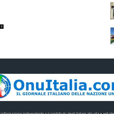
0
di informazione indipendente sul contributo degli italiani alla vita e agli ide