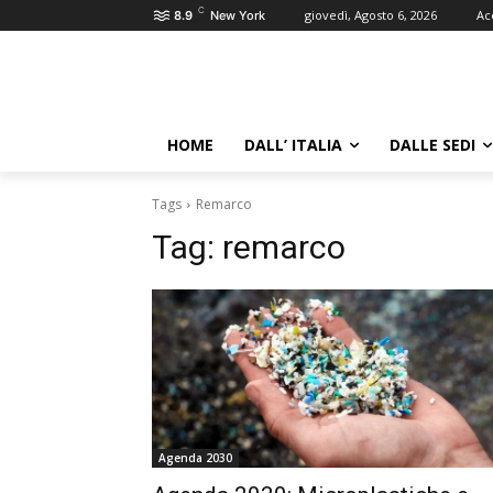
C
giovedì, Agosto 6, 2026
Ac
8.9
New York
HOME
DALL’ ITALIA
DALLE SEDI
Tags
Remarco
Tag:
remarco
Agenda 2030