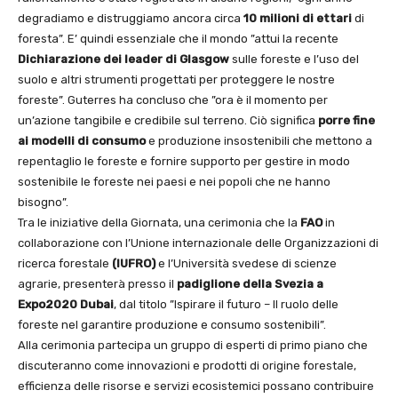
degradiamo e distruggiamo ancora circa
10 milioni di ettari
di
foresta”. E’ quindi essenziale che il mondo ”attui la recente
Dichiarazione dei leader di
Glasgow
sulle foreste e l’uso del
suolo e altri strumenti progettati per proteggere le nostre
foreste”. Guterres ha concluso che ”ora è il momento per
un’azione tangibile e credibile sul terreno. Ciò significa
porre fine
ai modelli di consumo
e produzione insostenibili che mettono a
repentaglio le foreste e fornire supporto per gestire in modo
sostenibile le foreste nei paesi e nei popoli che ne hanno
bisogno”.
Tra le iniziative della Giornata, una cerimonia che la
FAO
in
collaborazione con l’Unione internazionale delle Organizzazioni di
ricerca forestale
(IUFRO)
e l’Università svedese di scienze
agrarie, presenterà presso il
padiglione della Svezia a
Expo2020 Dubai
, dal titolo ”Ispirare il futuro – Il ruolo delle
foreste nel garantire produzione e consumo sostenibili”.
Alla cerimonia partecipa un gruppo di esperti di primo piano che
discuteranno come innovazioni e prodotti di origine forestale,
efficienza delle risorse e servizi ecosistemici possano contribuire