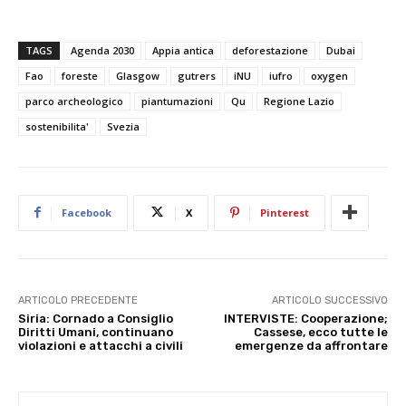
TAGS
Agenda 2030
Appia antica
deforestazione
Dubai
Fao
foreste
Glasgow
gutrers
iNU
iufro
oxygen
parco archeologico
piantumazioni
Qu
Regione Lazio
sostenibilita'
Svezia
Facebook
X
Pinterest
ARTICOLO PRECEDENTE
ARTICOLO SUCCESSIVO
Siria: Cornado a Consiglio
INTERVISTE: Cooperazione;
Diritti Umani, continuano
Cassese, ecco tutte le
violazioni e attacchi a civili
emergenze da affrontare