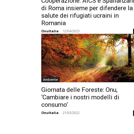
Cooperazione: AICS e Spallanzan
di Roma insieme per difendere la
salute dei rifugiati ucraini in
Romania
OnuItalia
-
12/04/2023
Ambiente
Giornata delle Foreste: Onu,
‘Cambiare i nostri modelli di
consumo’
OnuItalia
-
21/03/2022