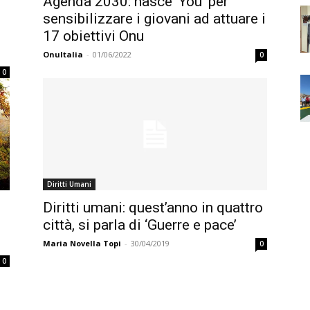
i
Agenda 2030: nasce ‘You’ per
sensibilizzare i giovani ad attuare i
17 obiettivi Onu
OnuItalia
-
01/06/2022
0
0
Diritti Umani
Diritti umani: quest’anno in quattro
città, si parla di ‘Guerre e pace’
Maria Novella Topi
-
30/04/2019
0
0