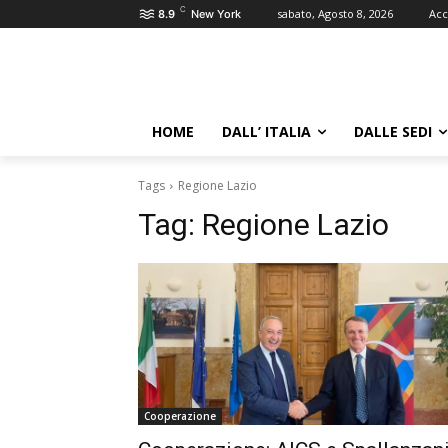
C
sabato, Agosto 8, 2026
Acc
8.9
New York
HOME
DALL’ ITALIA
DALLE SEDI
Tags
Regione Lazio
Tag:
Regione Lazio
Cooperazione