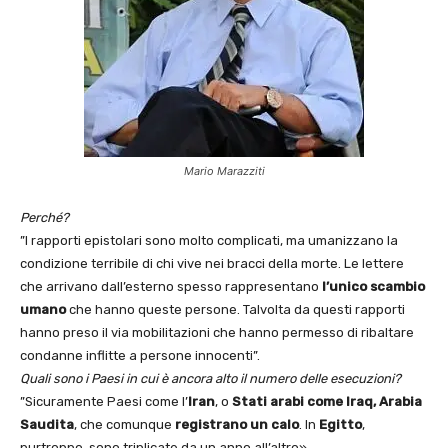
Mario Marazziti
Perché?
”I rapporti epistolari sono molto complicati, ma umanizzano la
condizione terribile di chi vive nei bracci della morte. Le lettere
che arrivano dall’esterno spesso rappresentano
l’unico scambio
umano
che hanno queste persone. Talvolta da questi rapporti
hanno preso il via mobilitazioni che hanno permesso di ribaltare
condanne inflitte a persone innocenti”.
Quali sono i Paesi in cui è ancora alto il numero delle esecuzioni?
”Sicuramente Paesi come l’
Iran
, o
Stati arabi come Iraq, Arabia
Saudita
, che comunque
registrano un calo
. In
Egitto
,
purtroppo, sono triplicate da un anno all’altro».