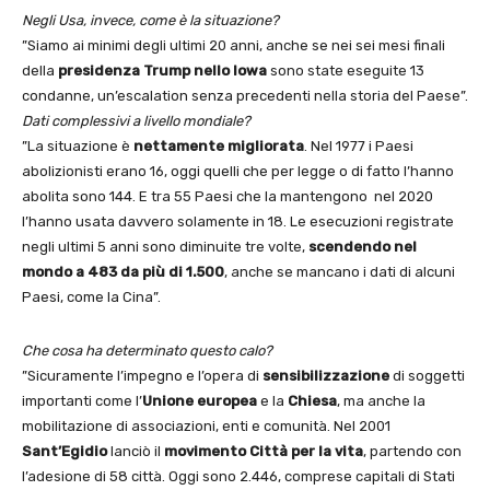
Negli Usa, invece, come è la situazione?
”Siamo ai minimi degli ultimi 20 anni, anche se nei sei mesi finali
della
presidenza
Trump nello Iowa
sono state eseguite 13
condanne, un’escalation senza precedenti nella storia del Paese”.
Dati complessivi a livello mondiale?
”La situazione è
nettamente migliorata
. Nel 1977 i Paesi
abolizionisti erano 16, oggi quelli che per legge o di fatto l’hanno
abolita sono 144. E tra 55 Paesi che la mantengono nel 2020
l’hanno usata davvero solamente in 18. Le esecuzioni registrate
negli ultimi 5 anni sono diminuite tre volte,
scendendo nel
mondo a 483 da più di 1.500
, anche se mancano i dati di alcuni
Paesi, come la Cina”.
Che cosa ha determinato questo calo?
”Sicuramente l’impegno e l’opera di
sensibilizzazione
di soggetti
importanti come l’
Unione europea
e la
Chiesa
, ma anche la
mobilitazione di associazioni, enti e comunità. Nel 2001
Sant’Egidio
lanciò il
movimento Città per la vita
, partendo con
l’adesione di 58 città. Oggi sono 2.446, comprese capitali di Stati