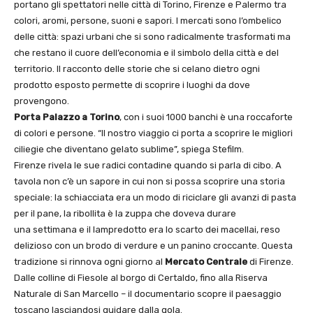
portano gli spettatori nelle città di Torino, Firenze e Palermo tra
colori, aromi, persone, suoni e sapori. I mercati sono l’ombelico
delle città: spazi urbani che si sono radicalmente trasformati ma
che restano il cuore dell’economia e il simbolo della città e del
territorio. Il racconto delle storie che si celano dietro ogni
prodotto esposto permette di scoprire i luoghi da dove
provengono.
Porta Palazzo a Torino
, con i suoi 1000 banchi è una roccaforte
di colori e persone. “Il nostro viaggio ci porta a scoprire le migliori
ciliegie che diventano gelato sublime”, spiega Stefilm.
Firenze rivela le sue radici contadine quando si parla di cibo. A
tavola non c’è un sapore in cui non si possa scoprire una storia
speciale: la schiacciata era un modo di riciclare gli avanzi di pasta
per il pane, la ribollita è la zuppa che doveva durare
una settimana e il lampredotto era lo scarto dei macellai, reso
delizioso con un brodo di verdure e un panino croccante. Questa
tradizione si rinnova ogni giorno al
Mercato Centrale
di Firenze.
Dalle colline di Fiesole al borgo di Certaldo, fino alla Riserva
Naturale di San Marcello – il documentario scopre il paesaggio
toscano lasciandosi guidare dalla gola.