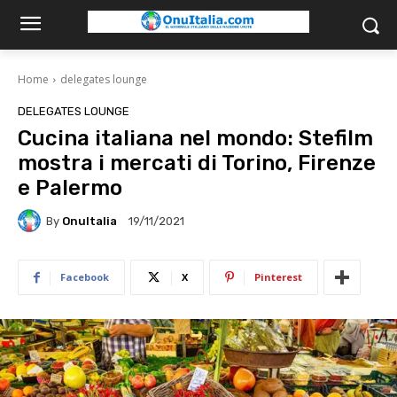
Home
delegates lounge
DELEGATES LOUNGE
Cucina italiana nel mondo: Stefilm
mostra i mercati di Torino, Firenze
e Palermo
By
OnuItalia
19/11/2021
Facebook
X
Pinterest