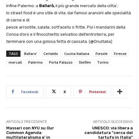
Infine Palermo: a
Ballarò,
il più grande mercato della citta’,
lo street food è uno stile di vita: dai famosi arancini alle specialità
di carne e di
pesce arrostite, salate, sott’aceto o fritte. Poi i mandarini della
Conca d’oro e il finocchietto selvatico dell’entroterra, per
terminare con una golosa fetta di cassata. (@OnuItalia)
TAGS
Ballaro'
Certaldo
Cucina Italiana
Fiesole
Firenze
mercati
Palermo
Porta Palazzo
Stefilm
Torino
Facebook
X
Pinterest
ARTICOLO PRECEDENTE
ARTICOLO SUCCESSIVO
Massari con NYU su Our
UNESCO: via libera a
Common Agenda:
candidatura “cerca del
multilateralismo e’ in
tartufo in Italia”