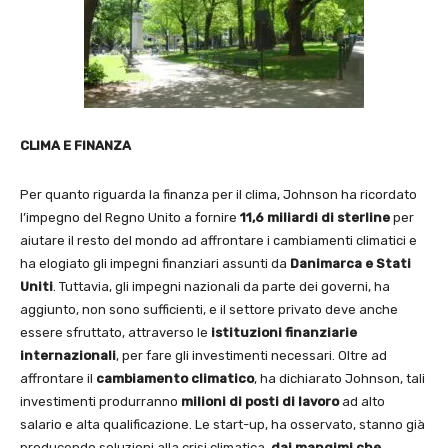
CLIMA E FINANZA
Per quanto riguarda la finanza per il clima, Johnson ha ricordato
l’impegno del Regno Unito a fornire
11,6 miliardi di sterline
per
aiutare il resto del mondo ad affrontare i cambiamenti climatici e
ha elogiato gli impegni finanziari assunti da
Danimarca e Stati
Uniti
. Tuttavia, gli impegni nazionali da parte dei governi, ha
aggiunto, non sono sufficienti, e il settore privato deve anche
essere sfruttato, attraverso le
istituzioni
finanziarie
internazionali
, per fare gli investimenti necessari. Oltre ad
affrontare il
cambiamento climatico
, ha dichiarato Johnson, tali
investimenti produrranno
milioni di
posti di lavoro
ad alto
salario e alta qualificazione. Le start-up, ha osservato, stanno già
producendo soluzioni alla crisi climatica,
dai mangimi che