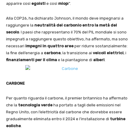
apparire così
egoisti
e così
miop
i”.
Alla COP26, ha dichiarato Johnson, il mondo deve impegnarsi a
raggiungere la
neutralità
del carbonio
entro la metà del
secolo
. I paesi che rappresentano il 70% del PIL mondiale si sono
impegnati a raggiungere questo obiettivo, ha affermato, ma sono
necessari
impegni in quattro aree
per ridurre sostanzialmente:
la fine dell’energia a
carbone
, la transizione ai
veicoli elettrici
, i
finanziamenti per il clima
e la piantagione di
alberi
.
CARBONE
Per quanto riguarda il carbone, il premier britannico ha affermato
che la
tecnologia verde
ha portato a tagli delle emissioni nel
Regno Unito, con l’elettricità dal carbone che dovrebbe essere
gradualmente eliminata entro il 2024 e l’installazione di
turbine
eoliche
.