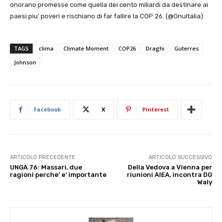
onorano promesse come quella dei cento miliardi da destinare ai
paesi piu’ poveri e rischiano di far fallire la COP 26. (@OnuItalia)
TAGS
clima
Climate Moment
COP26
Draghi
Guterres
Johnson
Facebook
X
Pinterest
ARTICOLO PRECEDENTE
ARTICOLO SUCCESSIVO
UNGA 76: Massari, due
Della Vedova a Vienna per
ragioni perche’ e’ importante
riunioni AIEA, incontra DG
Waly