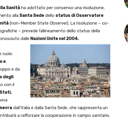
lla Sanità
ha adottato per consenso una risoluzione,
imento alla
Santa Sede
dello
status di Osservatore
nità
(non-Member State Observer). La risoluzione – co-
grafiche – prevede l’allineamento dello status della
conosciuto dalle
Nazioni Unite nel 2004.
e ruolo
o e
viluppo e da
o degli
o con il
Stati,
viva
inevra
dall’Italia e dalla Santa Sede, che rappresenta un
ntribuirà a rafforzare la cooperazione in campo sanitario.