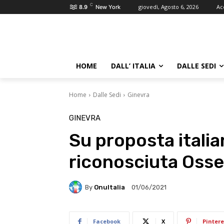
C
giovedì, Agosto 6, 2026
Ac
8.9
New York
HOME
DALL’ ITALIA
DALLE SEDI
Home
Dalle Sedi
Ginevra
GINEVRA
Su proposta itali
riconosciuta Osse
By
OnuItalia
01/06/2021
Facebook
X
Pintere