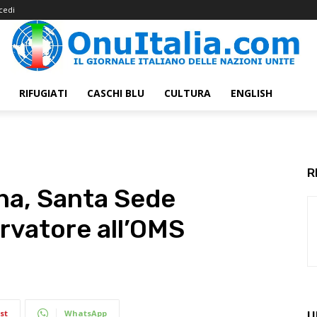
cedi
RIFUGIATI
CASCHI BLU
CULTURA
ENGLISH
R
ana, Santa Sede
rvatore all’OMS
st
WhatsApp
U