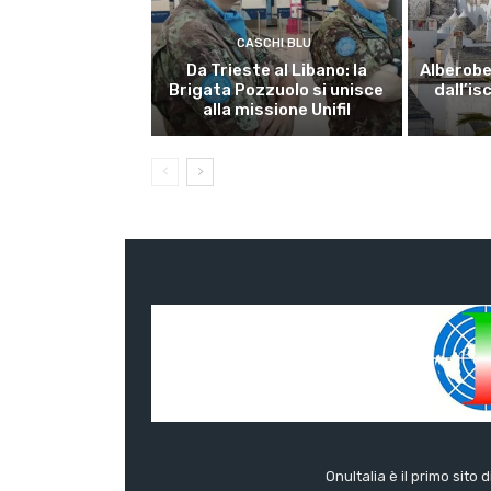
CASCHI BLU
Da Trieste al Libano: la
Alberobel
Brigata Pozzuolo si unisce
dall’is
alla missione Unifil
OnuItalia è il primo sito 