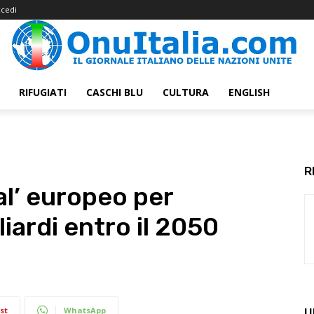
cedi
RIFUGIATI
CASCHI BLU
CULTURA
ENGLISH
R
al’ europeo per
liardi entro il 2050
st
WhatsApp
U