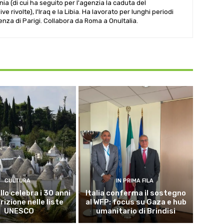
ania (di cui ha seguito per l'agenzia la caduta del
 rivolte), l'Iraq e la Libia. Ha lavorato per lunghi periodi
denza di Parigi. Collabora da Roma a OnuItalia.
CULTURA
IN PRIMA FILA
lo celebra i 30 anni
Italia conferma il sostegno
crizione nelle liste
al WFP: focus su Gaza e hub
UNESCO
umanitario di Brindisi