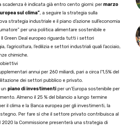
ma scadenza è indicata già entro cento giorni: per
marzo
uropea sul
clima”
, a seguire la strategia sulla
ova strategia industriale e il piano d’azione sull’economia
sumatore” per una politica alimentare sostenibile e
 Green Deal europeo riguarda tutti i settori
, l’agricoltura, l’edilizia e settori industriali quali l’acciaio,
anze chimiche.
obiettivi
plementari annui per 260 miliardi, pari a circa l’1,5% del
ilitazione dei settori pubblico e privato.
à un
piano di investimenti
per un’Europa sostenibile per
imento. Almeno il 25 % del bilancio a lungo termine
r il clima e la Banca europea per gli investimenti, la
ostegno. Per fare sì che il settore privato contribuisca al
el 2020 la Commissione presenterà una strategia di