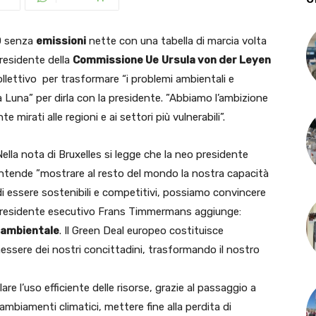
0 senza
emissioni
nette con una tabella di marcia volta
presidente della
Commissione Ue
Ursula von der Leyen
lettivo per trasformare “i problemi ambientali e
la Luna” per dirla con la presidente. ”Abbiamo l’ambizione
 mirati alle regioni e ai settori più vulnerabili”.
Nella nota di Bruxelles si legge che la neo presidente
intende ”mostrare al resto del mondo la nostra capacità
di essere sostenibili e competitivi, possiamo convincere
icepresidente esecutivo Frans Timmermans aggiunge:
 ambientale
. Il Green Deal europeo costituisce
enessere dei nostri concittadini, trasformando il nostro
are l’uso efficiente delle risorse, grazie al passaggio a
 cambiamenti climatici, mettere fine alla perdita di