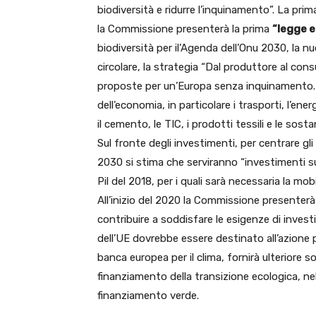
biodiversità e ridurre l’inquinamento”. La pri
la Commissione presenterà la prima
“legge e
biodiversità per il’Agenda dell’Onu 2030, la nu
circolare, la strategia “Dal produttore al con
proposte per un’Europa senza inquinamento. Il
dell’economia, in particolare i trasporti, l’energia
il cemento, le TIC, i prodotti tessili e le sost
Sul fronte degli investimenti, per centrare gli 
2030 si stima che serviranno “investimenti sup
Pil del 2018, per i quali sarà necessaria la mob
All’inizio del 2020 la Commissione presenter
contribuire a soddisfare le esigenze di invest
dell’UE dovrebbe essere destinato all’azione pe
banca europea per il clima, fornirà ulteriore s
finanziamento della transizione ecologica, n
finanziamento verde.