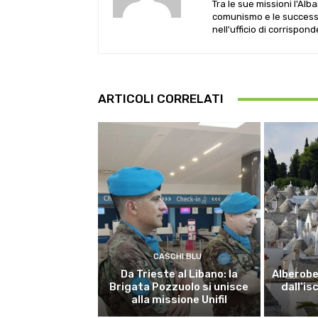
Tra le sue missioni l'Alb
comunismo e le successive
nell'ufficio di corrispon
ARTICOLI CORRELATI
CASCHI BLU
Da Trieste al Libano: la
Alberobel
Brigata Pozzuolo si unisce
dall’is
alla missione Unifil