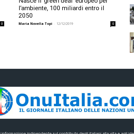
Nasce il ‘green deal’ europeo per
l’ambiente, 100 miliardi entro il
2050
Maria Novella Topi
-
12/12/2019
0
0
di informazione indipendente sul contributo degli italiani alla vita e agli ide