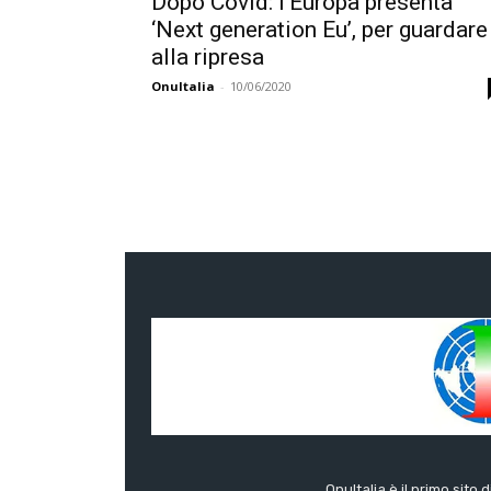
Dopo Covid: l’Europa presenta
‘Next generation Eu’, per guardare
alla ripresa
OnuItalia
-
10/06/2020
OnuItalia è il primo sito 