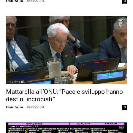
OnuItalia
-
05/06/2024
0
In prima fila
Mattarella all’ONU: “Pace e sviluppo hanno
destini incrociati”
OnuItalia
-
06/05/2024
0