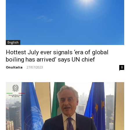
English
Hottest July ever signals ‘era of global
boiling has arrived’ says UN chief
OnuItalia
-
27/07/2023
0