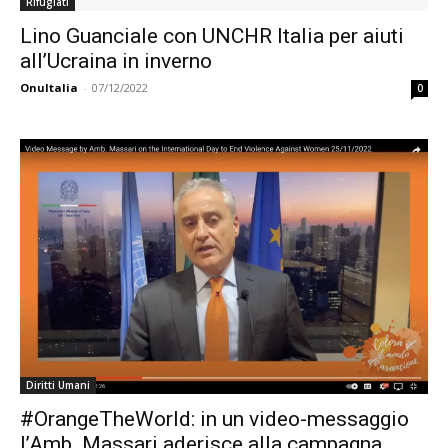
Rifugiati
Lino Guanciale con UNCHR Italia per aiuti
all’Ucraina in inverno
OnuItalia
-
07/12/2022
0
Diritti Umani
#OrangeTheWorld: in un video-messaggio
l’Amb. Massari aderisce alla campagna