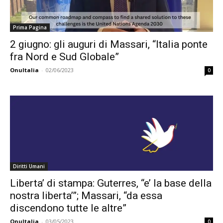
Prima Pagina
2 giugno: gli auguri di Massari, “Italia ponte
fra Nord e Sud Globale”
OnuItalia
-
02/06/2023
0
Diritti Umani
Liberta’ di stampa: Guterres, “e’ la base della
nostra liberta’”; Massari, “da essa
discendono tutte le altre”
OnuItalia
-
03/05/2023
0