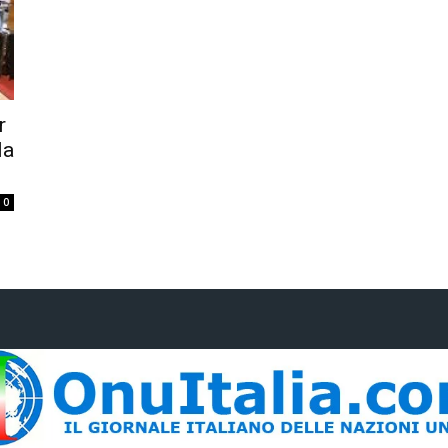
r
la
0