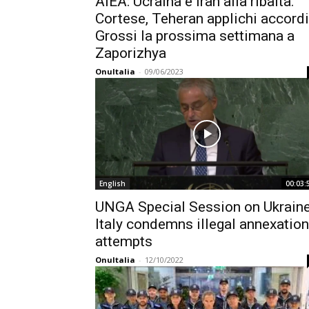
AIEA: Ucraina e Iran alla ribalta.
Cortese, Teheran applichi accordi
Grossi la prossima settimana a
Zaporizhya
OnuItalia
-
09/06/2023
English
00:03:
UNGA Special Session on Ukraine
Italy condemns illegal annexation
attempts
OnuItalia
-
12/10/2022