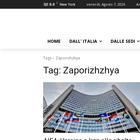
C
venerdì, Agosto 7, 2026
Ac
8.9
New York
HOME
DALL’ ITALIA
DALLE SEDI
Tags
Zaporizhzhya
Tag:
Zaporizhzhya
ONU