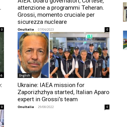
AIEA: board governatori; Cortese,
.
attenzione a programmi Teheran.
Grossi, momento cruciale per
sicurezza nucleare
OnuItalia
-
07/06/2023
0
0
56
English
:
Ukraine: IAEA mission for
Zaporizhzhya started, Italian Aparo
expert in Grossi’s team
OnuItalia
-
29/08/2022
0
0