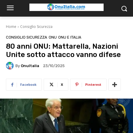
Home
Consiglio Sicurezza
CONSIGLIO SICUREZZA
ONU
ONU E ITALIA
80 anni ONU: Mattarella, Nazioni
Unite sotto attacco vanno difese
By
OnuItalia
23/10/2025
Facebook
X
Pinterest