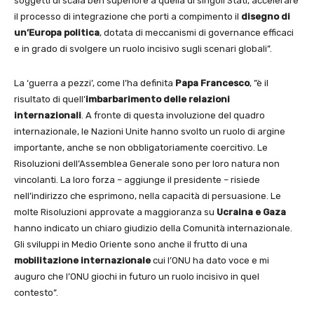
soggetti di scala ben superiore a quella di singoli Stati, accelerare
il processo di integrazione che porti a compimento il
disegno di
un’Europa
politica
, dotata di meccanismi di governance efficaci
e in grado di svolgere un ruolo incisivo sugli scenari globali”.
La ‘guerra a pezzi’, come l’ha definita
Papa Francesco
, ”è il
risultato di quell’
imbarbarimento delle relazioni
internazionali
. A fronte di questa involuzione del quadro
internazionale, le Nazioni Unite hanno svolto un ruolo di argine
importante, anche se non obbligatoriamente coercitivo. Le
Risoluzioni dell’Assemblea Generale sono per loro natura non
vincolanti. La loro forza – aggiunge il presidente – risiede
nell’indirizzo che esprimono, nella capacità di persuasione. Le
molte Risoluzioni approvate a maggioranza su
Ucraina e Gaza
hanno indicato un chiaro giudizio della Comunità internazionale.
Gli sviluppi in Medio Oriente sono anche il frutto di una
mobilitazione internazionale
cui l’ONU ha dato voce e mi
auguro che l’ONU giochi in futuro un ruolo incisivo in quel
contesto”.