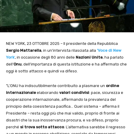
NEW YORK, 23 OTTOBRE 2025 – Il presidente della Repubblica
Sergio Mattarella
, in un’intervista rilasciata alla
‘Voce di New
York
‘
, in occasione degli 80 anni delle
Nazioni Unite
, ha parlato
dell’
Onu
, dell’importanza di questa istituzione e ha affermato che
oggi è sotto attacco e quindi va difeso.
”L’ONU ha indiscutibilmente contribuito a plasmare un
ordine
internazionale
elaborando
valori condivisi
: pace, sicurezza e
cooperazione internazionale, affermando la prevalenza del
principio della coesistenza pacifica… Quel sistema – afferma il
Presidente – resta oggi più che mai valido, proprio di fronte ai
disastri che la sua inosservanza procura, e va difeso, proprio
perché
si trova sotto attacco
. L’alternativa sarebbe il regresso
a un mondo in perenne ebollizione, regolato da temporanei