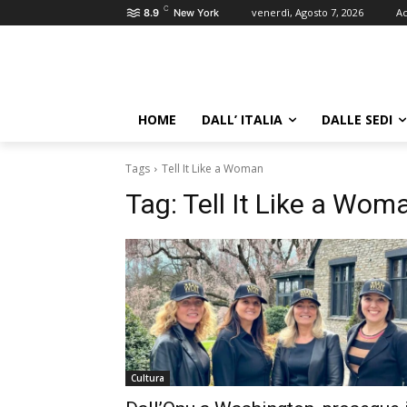
C
venerdì, Agosto 7, 2026
Ac
8.9
New York
HOME
DALL’ ITALIA
DALLE SEDI
Tags
Tell It Like a Woman
Tag:
Tell It Like a Wom
Cultura