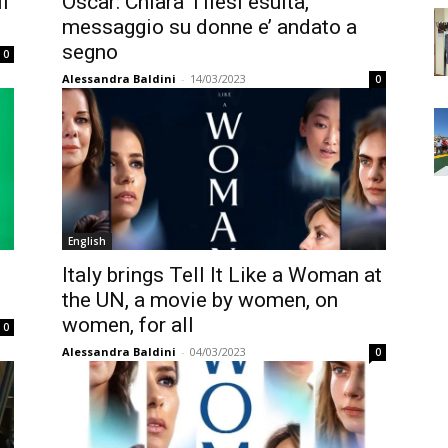
l
Oscar: Chiara Tilesi esulta,
messaggio su donne e’ andato a
segno
0
Alessandra Baldini
-
14/03/2023
0
English
Italy brings Tell It Like a Woman at
the UN, a movie by women, on
women, for all
0
Alessandra Baldini
-
04/03/2023
0