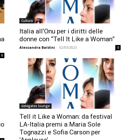
Cultura
Italia all’Onu per i diritti delle
ma
donne con “Tell It Like a Woman”
Alessandra Baldini
-
02/03/2023
0
0
delegates lounge
Tell it Like a Woman: da festival
co
LA-Italia premi a Maria Sole
Tognazzi e Sofia Carson per