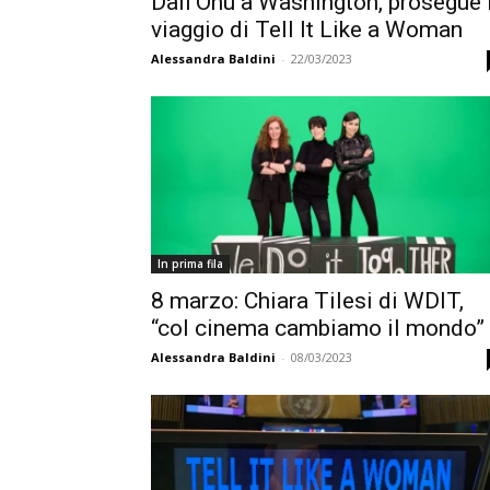
Dall’Onu a Washington, prosegue i
viaggio di Tell It Like a Woman
Alessandra Baldini
-
22/03/2023
In prima fila
8 marzo: Chiara Tilesi di WDIT,
“col cinema cambiamo il mondo”
Alessandra Baldini
-
08/03/2023