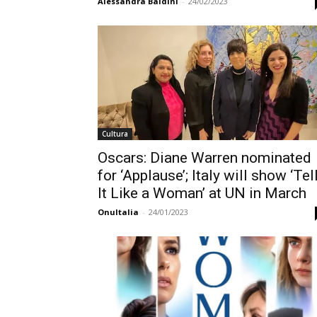
Alessandra Baldini
-
24/02/2023
Cultura
Oscars: Diane Warren nominated
for ‘Applause’; Italy will show ‘Tel
It Like a Woman’ at UN in March
OnuItalia
-
24/01/2023