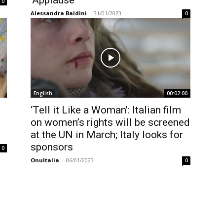
‘Applause’
0
Alessandra Baldini
-
31/01/2023
0
English
00:02:00
‘Tell it Like a Woman’: Italian film
l
on women’s rights will be screened
at the UN in March; Italy looks for
sponsors
0
OnuItalia
-
06/01/2023
0