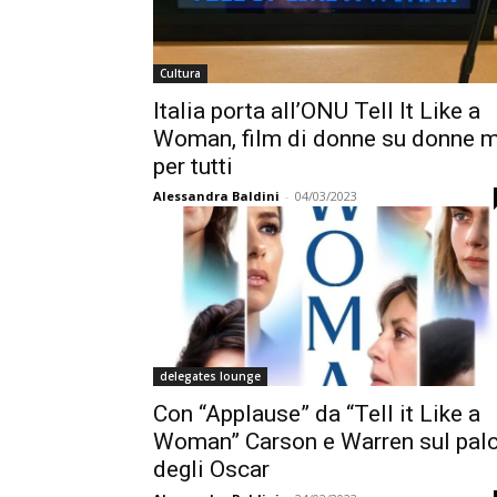
Cultura
Italia porta all’ONU Tell It Like a
Woman, film di donne su donne 
per tutti
Alessandra Baldini
-
04/03/2023
delegates lounge
Con “Applause” da “Tell it Like a
Woman” Carson e Warren sul pal
degli Oscar