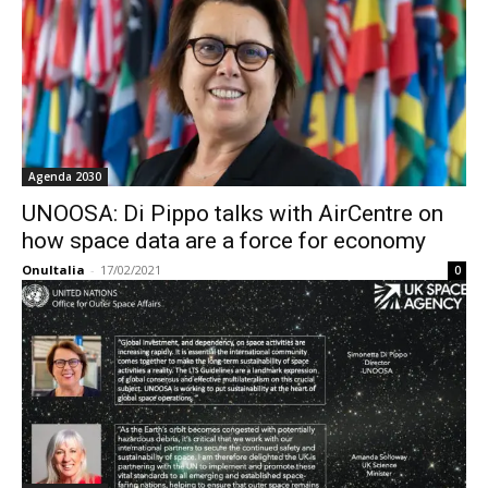
Agenda 2030
UNOOSA: Di Pippo talks with AirCentre on
how space data are a force for economy
OnuItalia
-
17/02/2021
0