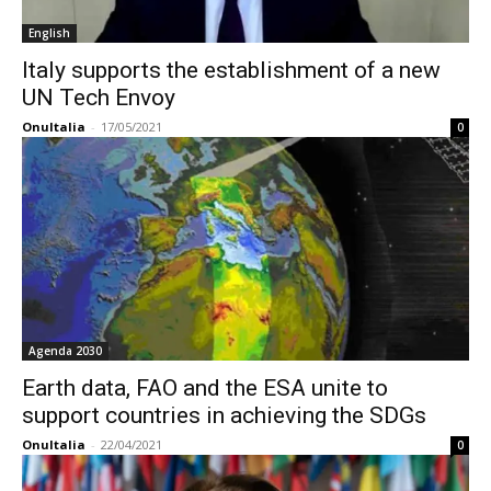
English
Italy supports the establishment of a new
UN Tech Envoy
OnuItalia
-
17/05/2021
0
Agenda 2030
Earth data, FAO and the ESA unite to
support countries in achieving the SDGs
OnuItalia
-
22/04/2021
0