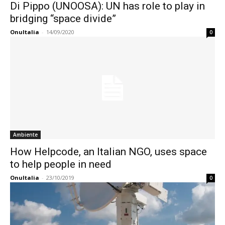
Di Pippo (UNOOSA): UN has role to play in
bridging “space divide”
OnuItalia
-
14/09/2020
0
Ambiente
How Helpcode, an Italian NGO, uses space
to help people in need
OnuItalia
-
23/10/2019
0