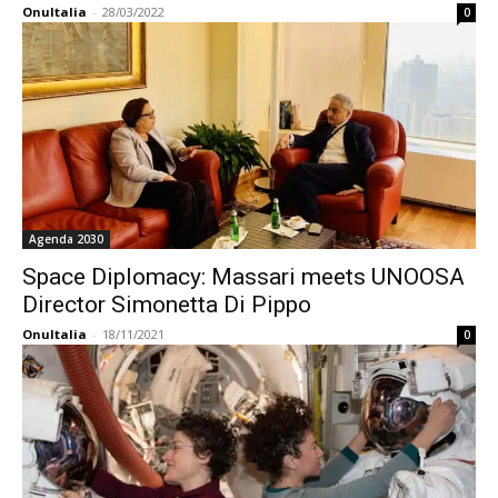
OnuItalia
-
28/03/2022
0
Agenda 2030
Space Diplomacy: Massari meets UNOOSA
Director Simonetta Di Pippo
OnuItalia
-
18/11/2021
0