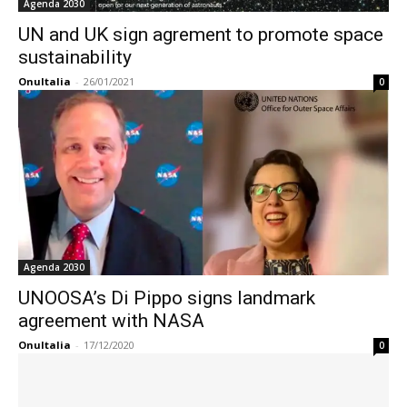
Agenda 2030
UN and UK sign agrement to promote space
sustainability
OnuItalia
-
26/01/2021
0
Agenda 2030
UNOOSA’s Di Pippo signs landmark
agreement with NASA
OnuItalia
-
17/12/2020
0