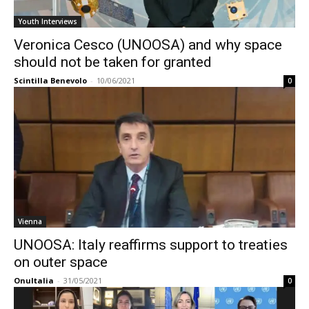
Youth Interviews
Veronica Cesco (UNOOSA) and why space
should not be taken for granted
Scintilla Benevolo
-
10/06/2021
0
Vienna
UNOOSA: Italy reaffirms support to treaties
on outer space
OnuItalia
-
31/05/2021
0