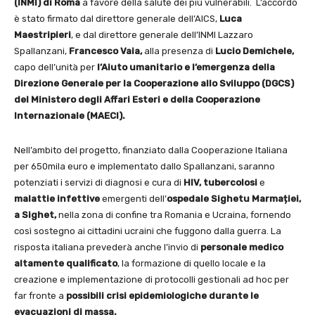
(INMI) di Roma
a favore della salute dei più vulnerabili. L’accordo
è stato firmato dal direttore generale dell’AICS,
Luca
Maestripieri
, e dal direttore generale dell’INMI Lazzaro
Spallanzani,
Francesco Vaia,
alla presenza di
Lucio Demichele,
capo dell’unità per
l’Aiuto umanitario e l’emergenza della
Direzione Generale per la Cooperazione allo Sviluppo (DGCS)
del Ministero degli Affari Esteri e della Cooperazione
Internazionale (MAECI).
Nell’ambito del progetto, finanziato dalla Cooperazione Italiana
per 650mila euro e implementato dallo Spallanzani, saranno
potenziati i servizi di diagnosi e cura di
HIV,
tubercolosi
e
malattie infettive
emergenti dell’
ospedale Sighetu Marmației,
a Sighet,
nella zona di confine tra Romania e Ucraina, fornendo
così sostegno ai cittadini ucraini che fuggono dalla guerra. La
risposta italiana prevederà anche l’invio di
personale
medico
altamente qualificato
, la formazione di quello locale e la
creazione e implementazione di protocolli gestionali ad hoc per
far fronte a
possibili crisi epidemiologiche durante le
evacuazioni di massa.