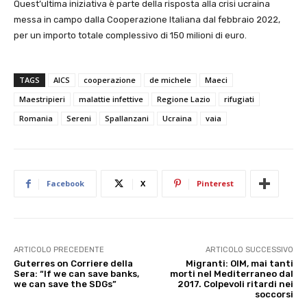
Quest’ultima iniziativa è parte della risposta alla crisi ucraina
messa in campo dalla Cooperazione Italiana dal febbraio 2022,
per un importo totale complessivo di 150 milioni di euro.
TAGS
AICS
cooperazione
de michele
Maeci
Maestripieri
malattie infettive
Regione Lazio
rifugiati
Romania
Sereni
Spallanzani
Ucraina
vaia
Facebook
X
Pinterest
ARTICOLO PRECEDENTE
ARTICOLO SUCCESSIVO
Guterres on Corriere della
Migranti: OIM, mai tanti
Sera: “If we can save banks,
morti nel Mediterraneo dal
we can save the SDGs”
2017. Colpevoli ritardi nei
soccorsi