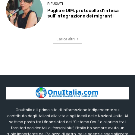
RIFUGIATI
Puglia e OIM, protocollo d’intesa
sull’integrazione dei migranti
Carica altri
OnuItalia è il primo sito di informazione indipendente sul
contributo degli italiani alla vita e agli ideali delle Nazioni Unite. Al
settimo posto tra i finanziatori del “Sistema Onu” e al primo tra i
fornitori occidentali di “caschi blu”, l’Italia ha sempre avuto un
ruolo importante nel Palazzo di Vetro, nelle agenzie specializzate