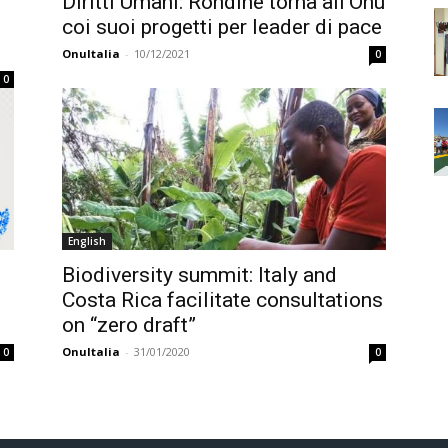
Diritti Umani: Rondine torna all’Onu
coi suoi progetti per leader di pace
OnuItalia
-
10/12/2021
0
0
English
Biodiversity summit: Italy and
Costa Rica facilitate consultations
on “zero draft”
OnuItalia
-
31/01/2020
0
0