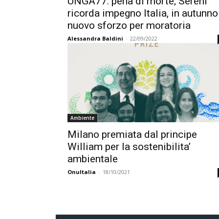
UNGA77: pena di morte; Sereni
ricorda impegno Italia, in autunno
nuovo sforzo per moratoria
Alessandra Baldini
-
22/09/2022
Ambiente
Milano premiata dal principe
William per la sostenibilita’
ambientale
OnuItalia
-
18/10/2021