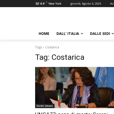
C
giovedì, Agosto 6, 2026
Ac
8.9
New York
HOME
DALL’ ITALIA
DALLE SEDI
Tags
Costarica
Tag:
Costarica
Diritti Umani