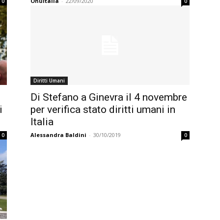
OnuItalia
-
22/09/2020
0
0
Diritti Umani
Di Stefano a Ginevra il 4 novembre
i
per verifica stato diritti umani in
Italia
Alessandra Baldini
-
30/10/2019
0
0