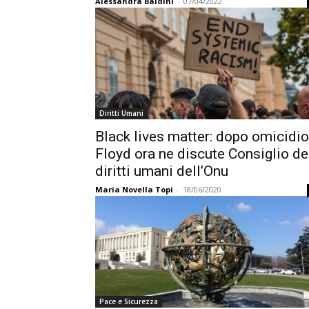
Alessandra Baldini
-
07/04/2022
Diritti Umani
Black lives matter: dopo omicidio
Floyd ora ne discute Consiglio de
diritti umani dell’Onu
Maria Novella Topi
-
18/06/2020
Pace e Sicurezza