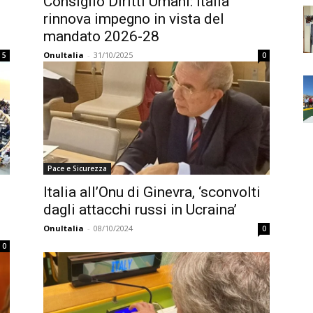
Consiglio Diritti Umani: Italia
rinnova impegno in vista del
mandato 2026-28
OnuItalia
-
31/10/2025
5
0
Pace e Sicurezza
Italia all’Onu di Ginevra, ‘sconvolti
dagli attacchi russi in Ucraina’
OnuItalia
-
08/10/2024
0
0