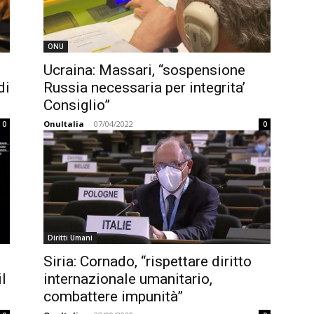
ONU
Ucraina: Massari, “sospensione
di
Russia necessaria per integrita’
Consiglio”
OnuItalia
-
07/04/2022
0
0
Diritti Umani
Siria: Cornado, “rispettare diritto
l
internazionale umanitario,
combattere impunità”