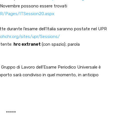
 il 4 Novembre possono essere trovati
R/Pages/
ITSession20.aspx
 lette durante l’esame dell’Italia saranno postate nel UPR
ohchr.org/sites/upr/Sessions/
tente:
hrc extranet
(con spazio); parola
el Gruppo di Lavoro dell’Esame Periodico Universale è
rapporto sarà condiviso in quel momento, in anticipo
*****