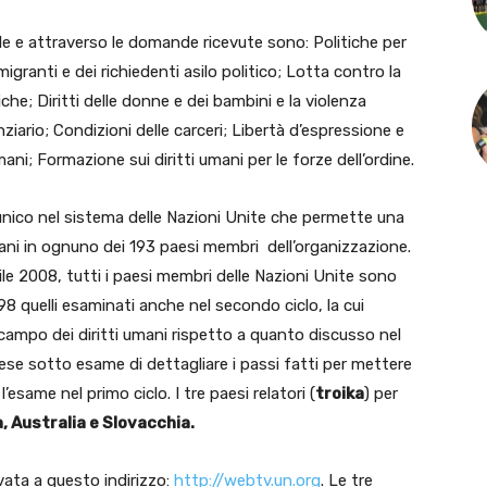
ale e attraverso le domande ricevute sono: Politiche per
 migranti e dei richiedenti asilo politico; Lotta contro la
che; Diritti delle donne e dei bambini e la violenza
ziario; Condizioni delle carceri; Libertà d’espressione e
umani; Formazione sui diritti umani per le forze dell’ordine.
nico nel sistema delle Nazioni Unite che permette una
 umani in ognuno dei 193 paesi membri dell’organizzazione.
rile 2008, tutti i paesi membri delle Nazioni Unite sono
8 quelli esaminati anche nel secondo ciclo, la cui
l campo dei diritti umani rispetto a quanto discusso nel
aese sotto esame di dettagliare i passi fatti per mettere
esame nel primo ciclo. I tre paesi relatori (
troika
) per
, Australia e Slovacchia.
vata a questo indirizzo:
http://webtv.un.org
. Le tre