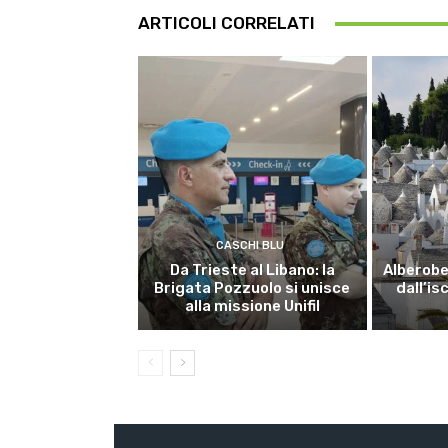
ARTICOLI CORRELATI
CASCHI BLU
Da Trieste al Libano: la
Alberobel
Brigata Pozzuolo si unisce
dall’is
alla missione Unifil