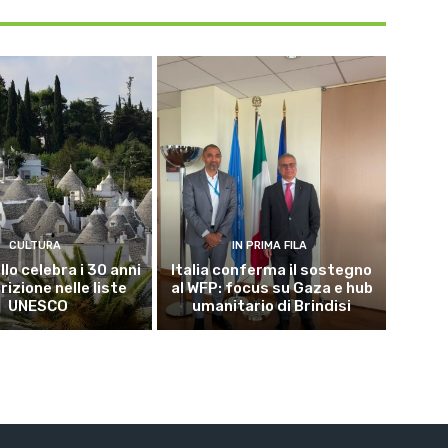
CULTURA
IN PRIMA FILA
lo celebra i 30 anni
Italia conferma il sostegno
crizione nelle liste
al WFP: focus su Gaza e hub
UNESCO
umanitario di Brindisi