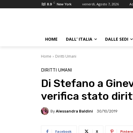
C
venerdì, Agosto 7, 2026
Ac
8.9
New York
HOME
DALL’ ITALIA
DALLE SEDI
Home
Diritti Umani
DIRITTI UMANI
Di Stefano a Ginev
verifica stato dirit
By
Alessandra Baldini
30/10/2019
Facebook
X
Pintere