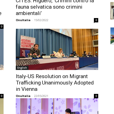
CITES: Higuero, ‘Crimini contro la
fauna selvatica sono crimini
e
ambientali’
OnuItalia
-
15/02/2022
0
0
English
Italy-US Resolution on Migrant
Trafficking Unanimously Adopted
in Vienna
OnuItalia
-
22/05/2021
0
0