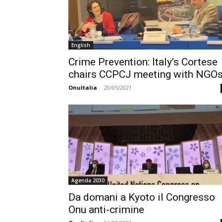
English
Crime Prevention: Italy’s Cortese
chairs CCPCJ meeting with NGO
OnuItalia
-
20/05/2021
Agenda 2030
Da domani a Kyoto il Congresso
Onu anti-crimine