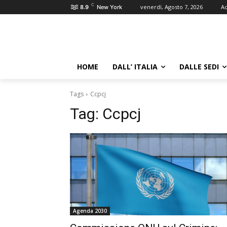
C
venerdì, Agosto 7, 2026
Ac
8.9
New York
HOME
DALL’ ITALIA
DALLE SEDI
Tags
Ccpcj
Tag:
Ccpcj
Agenda 2030