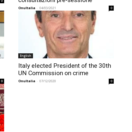
consultazioni pre-sessione
0
OnuItalia
-
04/03/2021
0
English
Italy elected President of the 30th
UN Commission on crime
OnuItalia
-
07/12/2020
0
0