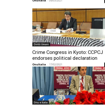
OnuItalia
-
06/03/2021
Diritti Umani
Crime Congress in Kyoto: CCPCJ
endorses political declaration
OnuItalia
-
17/02/2021
Onu e Italia