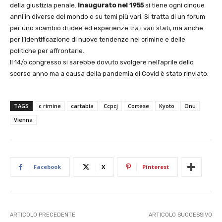
della giustizia penale.
Inaugurato nel 1955
si tiene ogni cinque
anni in diverse del mondo e su temi più vari. Si tratta di un forum
per uno scambio di idee ed esperienze tra i vari stati, ma anche
per l’identificazione di nuove tendenze nel crimine e delle
politiche per affrontarle.
Il 14/o congresso si sarebbe dovuto svolgere nell’aprile dello
scorso anno ma a causa della pandemia di Covid è stato rinviato.
TAGS
c rimine
cartabia
Ccpcj
Cortese
Kyoto
Onu
Vienna
Facebook
X
Pinterest
ARTICOLO PRECEDENTE
ARTICOLO SUCCESSIVO