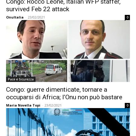
Congo: Rocco Leone, Italian WFP staffer,
survived Feb 22 attack
OnuItalia
-
23/02/2021
0
Pace e Sicurezza
Congo: guerre dimenticate, tornare a
occuparsi di Africa; l’Onu non può bastare
Maria Novella Topi
-
23/02/2021
0