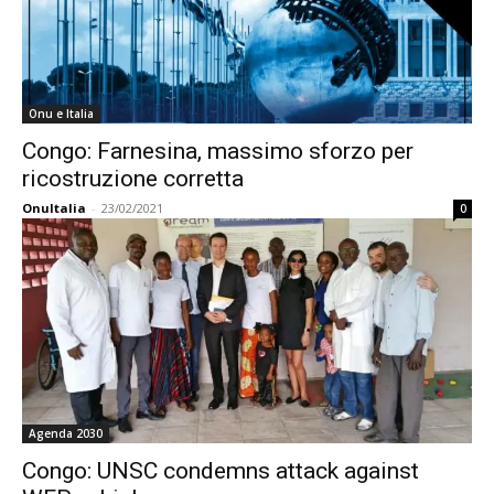
Onu e Italia
Congo: Farnesina, massimo sforzo per
ricostruzione corretta
OnuItalia
-
23/02/2021
0
Agenda 2030
Congo: UNSC condemns attack against