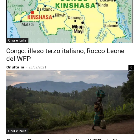
Onu e Italia
Congo: illeso terzo italiano, Rocco Leone
del WFP
OnuItalia
-
23/02/2021
0
Onu e Italia