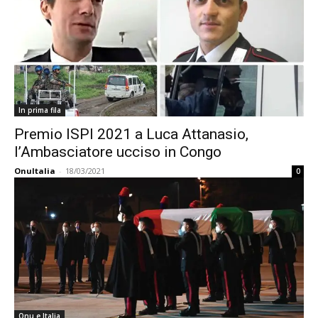
In prima fila
Premio ISPI 2021 a Luca Attanasio,
l’Ambasciatore ucciso in Congo
OnuItalia
-
18/03/2021
0
Onu e Italia