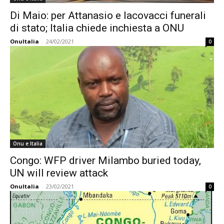
Di Maio: per Attanasio e Iacovacci funerali
di stato; Italia chiede inchiesta a ONU
OnuItalia
-
24/02/2021
0
Onu e Italia
Congo: WFP driver Milambo buried today,
UN will review attack
OnuItalia
-
23/02/2021
0