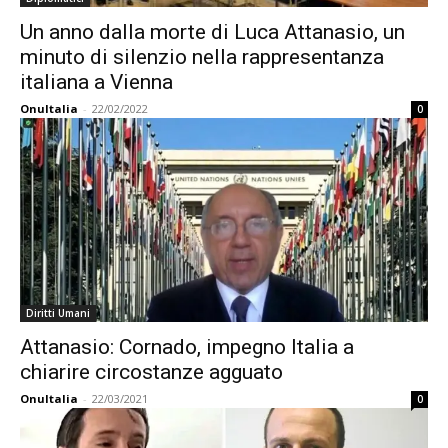
Un anno dalla morte di Luca Attanasio, un
minuto di silenzio nella rappresentanza
italiana a Vienna
OnuItalia
-
22/02/2022
0
Diritti Umani
Attanasio: Cornado, impegno Italia a
chiarire circostanze agguato
OnuItalia
-
22/03/2021
0