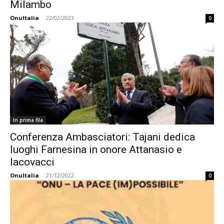
Milambo
OnuItalia
-
22/02/2023
0
In prima fila
Conferenza Ambasciatori: Tajani dedica
luoghi Farnesina in onore Attanasio e
Iacovacci
OnuItalia
-
21/12/2022
0