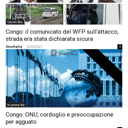
Caschi Blu
Congo: il comunicato del WFP sull’attacco,
strada era stata dichiarata sicura
OnuItalia
-
22/02/2021
0
In prima fila
Congo: ONU, cordoglio e preoccupazione
per agguato