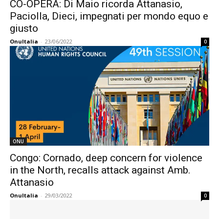
CO-OPERA: Di Maio ricorda Attanasio,
Paciolla, Dieci, impegnati per mondo equo e
giusto
OnuItalia
-
23/06/2022
0
ONU
Congo: Cornado, deep concern for violence
in the North, recalls attack against Amb.
Attanasio
OnuItalia
-
29/03/2022
0