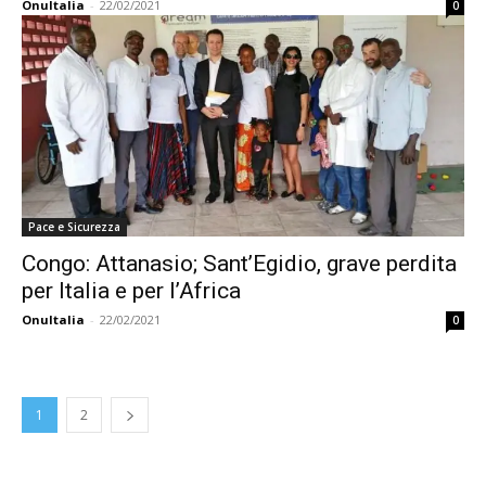
OnuItalia
-
22/02/2021
0
Pace e Sicurezza
Congo: Attanasio; Sant’Egidio, grave perdita
per Italia e per l’Africa
OnuItalia
-
22/02/2021
0
1
2