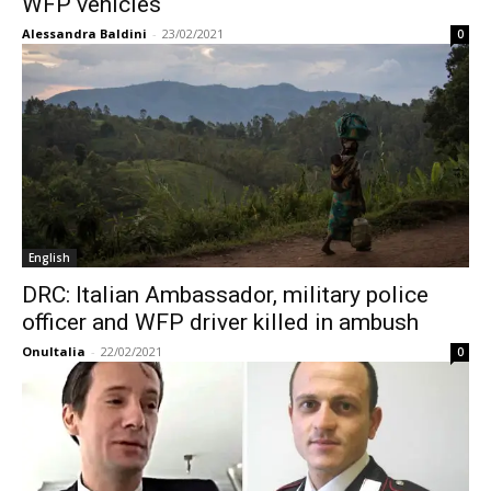
WFP vehicles
Alessandra Baldini
-
23/02/2021
0
English
DRC: Italian Ambassador, military police
officer and WFP driver killed in ambush
OnuItalia
-
22/02/2021
0